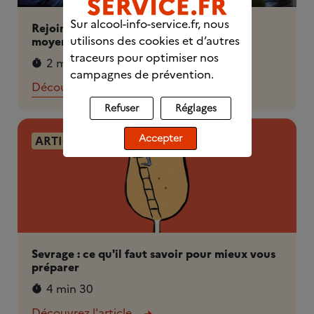
Sur alcool-info-service.fr, nous
Rejoindre un groupe d'entraide : un bon
utilisons des cookies et d’autres
moyen de partager vos difficultés
traceurs pour optimiser nos
2 min 30
campagnes de prévention.
Découvrez l'article
Refuser
Réglages
Accepter
ARTICLE
Sevrage : ce qu'il faut savoir pour mieux vous
préparer
4 min 30
Découvrez l'article