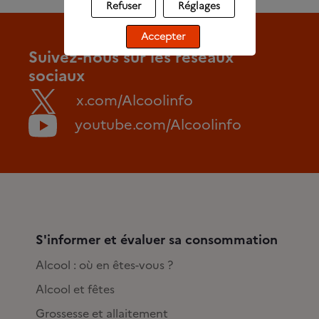
Refuser
Réglages
Accepter
Suivez-nous sur les réseaux
sociaux
x.com/Alcoolinfo
youtube.com/Alcoolinfo
S'informer et évaluer sa consommation
Alcool : où en êtes-vous ?
Alcool et fêtes
Grossesse et allaitement