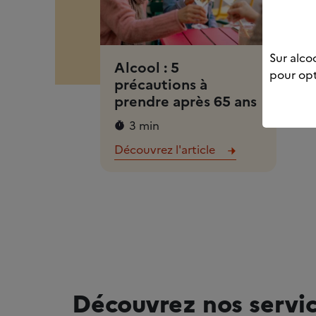
Sur alcoo
Alcool : 5
pour opt
précautions à
prendre après 65 ans
3 min
Découvrez l'article
Découvrez nos servi