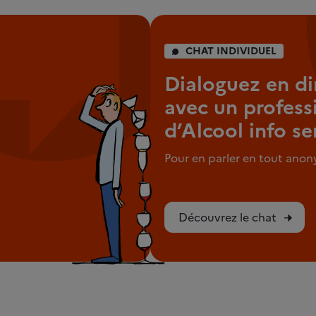
CHAT INDIVIDUEL
Dialoguez en di
avec un profess
d’Alcool info se
Pour en parler en tout ano
Découvrez le chat