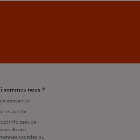
i sommes nous ?
us contacter
rte du site
ool info service
essible aux
rsonnes sourdes ou