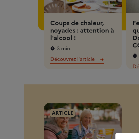
Coups de chaleur,
Fe
noyades : attention à
qu
l'alcool !
D
C
3 min.
Découvrez l'article
Dé
ARTICLE