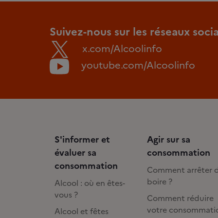
Suivez-nous sur les réseaux soci
x.com/Alcoolinfo
youtube.com/Alcoolinfo
S'informer et
Agir sur sa
évaluer sa
consommation
consommation
Comment arrêter 
boire ?
Alcool : où en êtes-
vous ?
Comment réduire
votre consommati
Alcool et fêtes