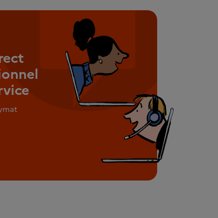
rect
ionnel
rvice
nymat