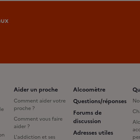
aux
Aider un proche
Alcoomètre
Qu
Comment aider votre
Questions/réponses
No
proche ?
de
Cha
Forums de
Comment vous faire
discussion
Alc
aider ?
acc
Adresses utiles
on
L'addiction et ses
pe