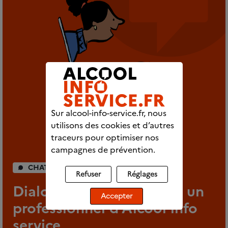
Sur alcool-info-service.fr, nous
utilisons des cookies et d’autres
traceurs pour optimiser nos
campagnes de prévention.
CHAT INDIVIDUEL
Refuser
Réglages
Dialoguez en direct avec un
Accepter
professionnel d’Alcool info
service