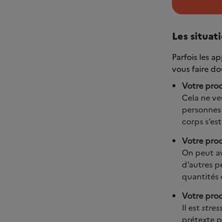
Les situat
Parfois les 
vous faire do
Votre proc
Cela ne ve
personnes 
corps s’est
Votre proc
On peut av
d’autres p
quantités 
Votre pro
Il est
stres
prétexte p