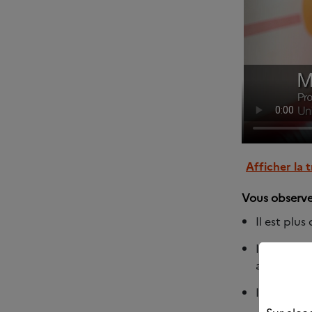
Afficher la 
Vous observ
Il est plus 
Il a des 
agressif (v
Il devient