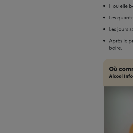
Il ou elle 
Les quanti
Les jours 
Après le p
boire.
Où comm
Alcool Info