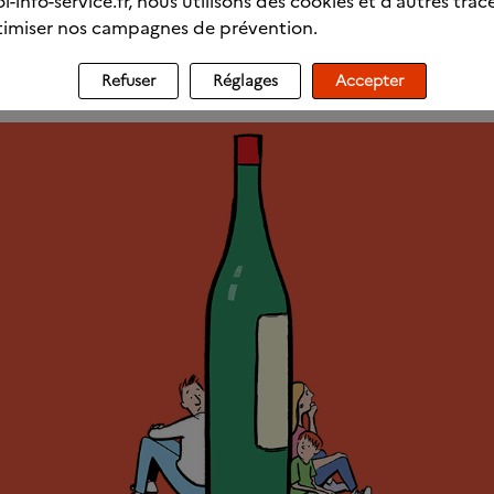
l-info-service.fr, nous utilisons des cookies et d’autres trac
sorte d’avoir toujours de l’alcool à portée de main.
imiser nos campagnes de prévention.
ivez plus à partager des moments avec votre proche sans qu
t.
Refuser
Réglages
Accepter