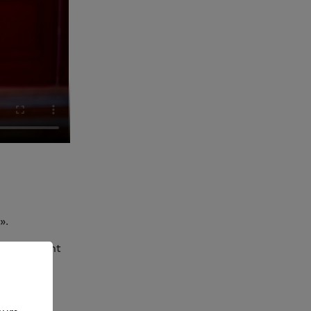
».
oudainement