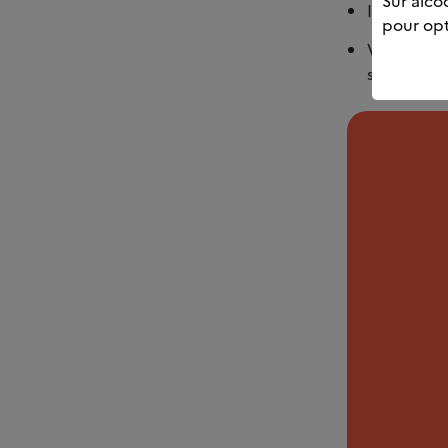
Sur alcoo
Il fait en 
pour opt
Vous n’arr
soit présen