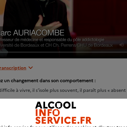
transcription
ez un changement dans son comportement :
difficile à vivre, il s’isole plus souvent, il paraît plus « absent 
changements brusques de comportement. Il peut devenir s
oire violent) ou, à l’inverse, très joyeux sans raison.
 nerveux quand l’alcool manque à la maison.