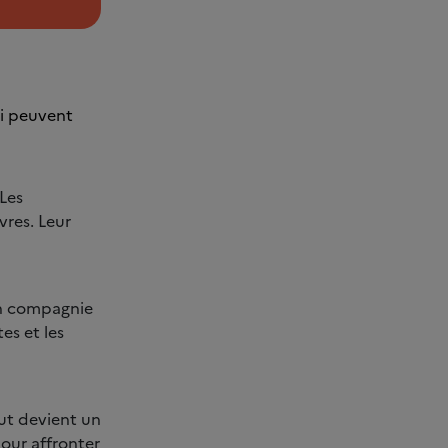
ui peuvent
Les
vres. Leur
en compagnie
es et les
out devient un
pour affronter