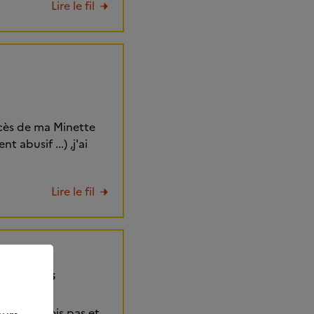
Lire le fil
écès de ma Minette
 abusif ...) ,j'ai
Lire le fil
8/2026 à 16:05
ir je ne bois pas et