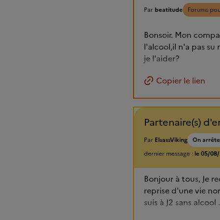
Par
beatitude
Forums pou
Bonsoir. Mon compag
l'alcool,il n'a pas s
je l'aider?
Copier le lien
Partenaire(s) d'e
Par
ElsassViking
On arrêt
dernier message :
le 05/08
Bonjour à tous, Je r
reprise d'une vie no
suis à J2 sans alcool