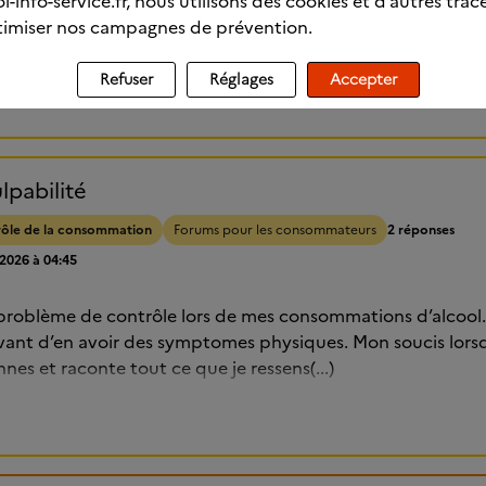
l-info-service.fr, nous utilisons des cookies et d’autres trac
ds mon premier verre et je temine la bouteille. J'aimerais bi
imiser nos campagnes de prévention.
r à(...)
Refuser
Réglages
Accepter
lpabilité
rôle de la consommation
Forums pour les consommateurs
2 réponses
/2026 à 04:45
s problème de contrôle lors de mes consommations d’alcool. 
avant d’en avoir des symptomes physiques. Mon soucis lorsq
nnes et raconte tout ce que je ressens(...)