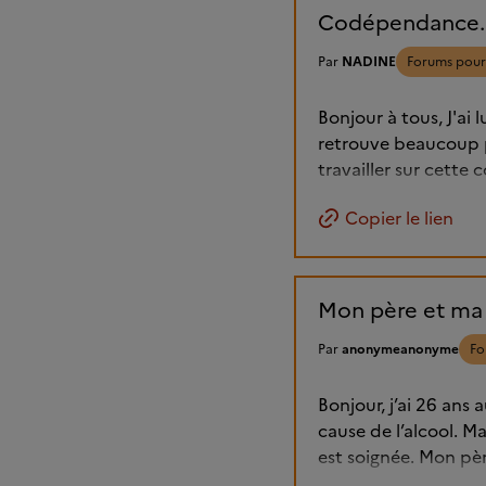
Codépendance. Co
Par
NADINE
Forums pour
Bonjour à tous, J'ai
retrouve beaucoup pa
travailler sur cett
Copier le lien
Mon père et ma
Par
anonymeanonyme
Fo
Bonjour, j’ai 26 ans
cause de l’alcool. M
est soignée. Mon père