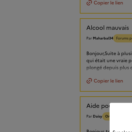
Copier le lien
Alcool mauvais
Par
Maharbal34
Forums p
Bonjour,Suite à plu
qui était une vraie p
plongé depuis plus d
Copier le lien
Aide pour arrêt
Par
Daisy
On arrête ense
Bonjour, tous les mat