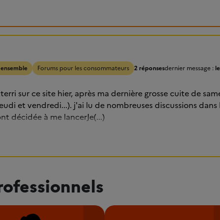
 ensemble
Forums pour les consommateurs
2 réponses
dernier message :
l
tterri sur ce site hier, après ma dernière grosse cuite de same
jeudi et vendredi...). j'ai lu de nombreuses discussions dans 
nt décidée à me lancerJe(...)
rofessionnels