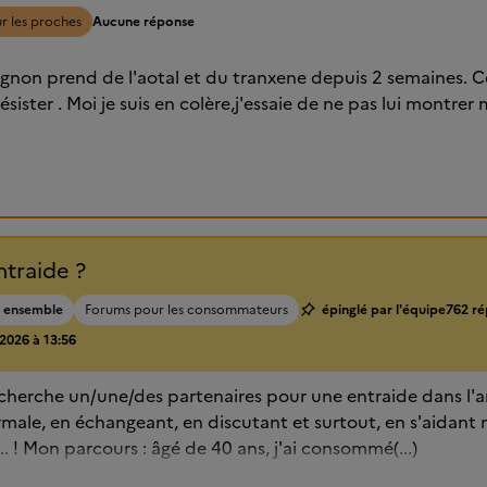
r les proches
Aucune réponse
non prend de l'aotal et du tranxene depuis 2 semaines. Ce 
u résister . Moi je suis en colère,j'essaie de ne pas lui montr
ntraide ?
e ensemble
Forums pour les consommateurs
épinglé par l'équipe
762 ré
/2026 à 13:56
echerche un/une/des partenaires pour une entraide dans l'arr
rmale, en échangeant, en discutant et surtout, en s'aidant
 ... ! Mon parcours : âgé de 40 ans, j'ai consommé(...)