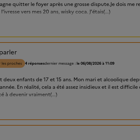
e quitter le foyer après une grosse dispute.Je dois me re
l'ivresse vers mes 20 ans, wisky coca. J'étais(...)
parler
 les proches
4 réponses
dernier message :
le 06/08/2026 à 11:09
 et deux enfants de 17 et 15 ans. Mon mari et alcoolique de
année. En réalité, cela a été assez insidieux et il est difficil
 à devenir vraiment(...)