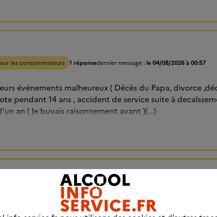
our les consommateurs
1 réponse
dernier message :
le 04/08/2026 à 00:57
sieurs événements malheureux ( Décès du Papa, divorce ,d
ote pendant 14 ans , accident de service suite à decalssement
'un an ( Je buvais raisonnement avant )(...)
er complètement l'alcool.
mble
Forums pour les consommateurs
9 réponses
dernier message :
le 03/0
ins je me réveille en me disant j'en ai marre de l'alcool ce so