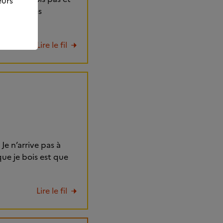
eurs
en avoir des
Lire le fil
Je n’arrive pas à
ue je bois est que
Lire le fil