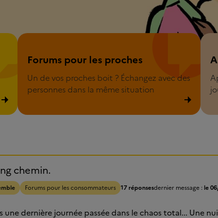
Forum pour les proches
Appe
Forums pour les proches
A
Un de vos proches boit ? Échangez avec des
A
personnes dans la même situation
jo
ong chemin.
emble
Forums pour les consommateurs
17 réponses
dernier message :
le 06
s une dernière journée passée dans le chaos total... Une nu