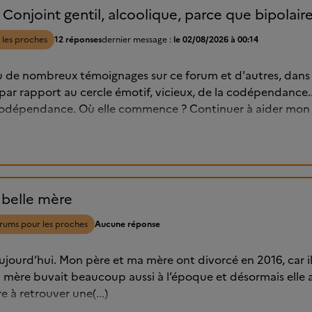
njoint gentil, alcoolique, parce que bipolaire.
 les proches
12 réponses
dernier message :
le 02/08/2026 à 00:14
 lu de nombreux témoignages sur ce forum et d'autres, dans
r rapport au cercle émotif, vicieux, de la codépendance..
e codépendance. Où elle commence ? Continuer à aider mon c
 belle mère
rums pour les proches
Aucune réponse
 aujourd’hui. Mon père et ma mère ont divorcé en 2016, car i
a mère buvait beaucoup aussi à l’époque et désormais elle a 
 à retrouver une(...)