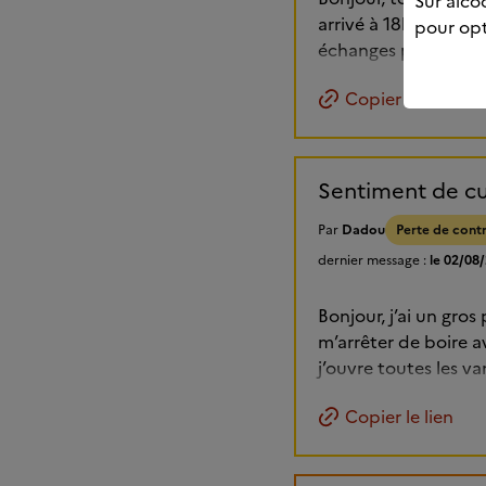
Sur alcoo
arrivé à 18h je pren
pour opt
échanges pour m'aide
Copier le lien
Sentiment de cu
Par
Dadou
Perte de cont
dernier message :
le 02/08
Bonjour, j’ai un gro
m’arrêter de boire 
j’ouvre toutes les va
Copier le lien