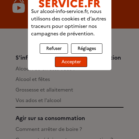
youtube.com/Alcoolinfo
Sur alcool-info-service.fr, nous
utilisons des cookies et d’autres
traceurs pour optimiser nos
campagnes de prévention.
Refuser
Réglages
S'informer et évaluer sa consommation
Accepter
Alcool : où en êtes-vous ?
Alcool et fêtes
Grossesse et allaitement
Vos ados et l'alcool
Agir sur sa consommation
Comment arrêter de boire ?