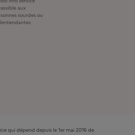
ool info service
essible aux
rsonnes sourdes ou
lentendantes
rvice qui dépend depuis le 1er mai 2016 de