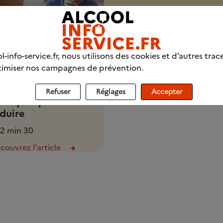
l-info-service.fr, nous utilisons des cookies et d’autres trac
imiser nos campagnes de prévention.
épendance à
alcool : nos conseils
Refuser
Réglages
Accepter
atiques pour
duire
2 min 30
couvrez l'article