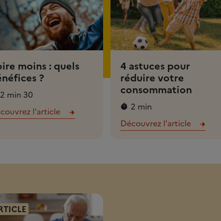
ire moins : quels
4 astuces pour
néfices ?
réduire votre
consommation
2 min 30
2 min
couvrez l'article
Découvrez l'article
RTICLE