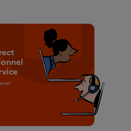
rect
ionnel
rvice
nymat