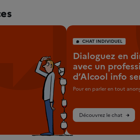
ces
CHAT INDIVIDUEL
Dialoguez en di
avec un profess
d’Alcool info se
Pour en parler en tout ano
Découvrez le chat