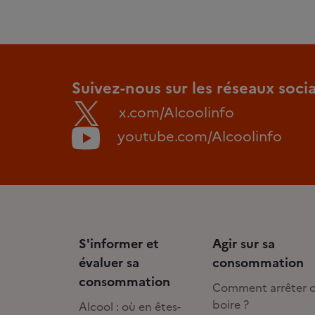
Suivez-nous sur les réseaux soci
x.com/Alcoolinfo
youtube.com/Alcoolinfo
S'informer et
Agir sur sa
évaluer sa
consommation
consommation
Comment arrêter 
boire ?
Alcool : où en êtes-