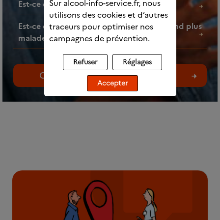
Sur alcool-info-service.fr, nous
Est-ce que l’alcool fait grossir ?
utilisons des cookies et d’autres
Est-ce que faire des mélanges d’alcools rend plus
traceurs pour optimiser nos
malade ?
campagnes de prévention.
Refuser
Réglages
Consultez toutes les questions
Accepter