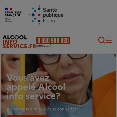
Aller au contenu principal
Aller au pied de page
Recherch
Vous avez
appelé Alcool
info service?
Aidez-nous à mieux vous connaître !