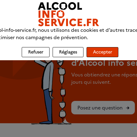
ces
QUESTIONS / RÉPONSES
l-info-service.fr, nous utilisons des cookies et d’autres trac
imiser nos campagnes de prévention.
Posez vos quest
aux professionn
Refuser
Réglages
Accepter
d’Alcool info se
Vous obtiendrez une répons
jours qui suivent.
Posez une question