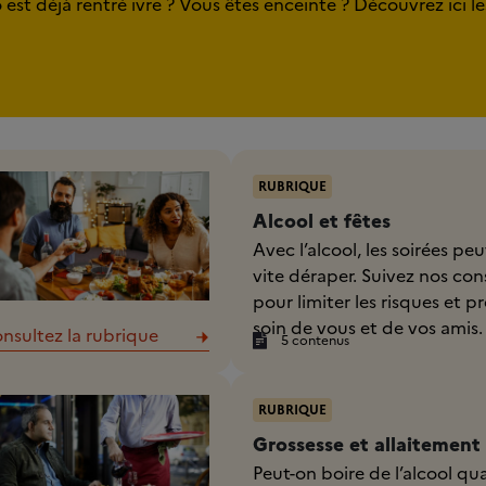
st déjà rentré ivre ? Vous êtes enceinte ? Découvrez ici le
RUBRIQUE
Alcool et fêtes
Avec l’alcool, les soirées pe
vite déraper. Suivez nos cons
pour limiter les risques et p
soin de vous et de vos amis.
nsultez la rubrique
5 contenus
RUBRIQUE
Grossesse et allaitement
Peut-on boire de l’alcool q