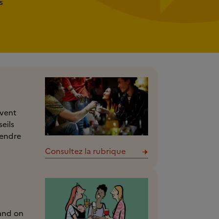
s
uvent
eils
rendre
Consultez la rubrique
uand on