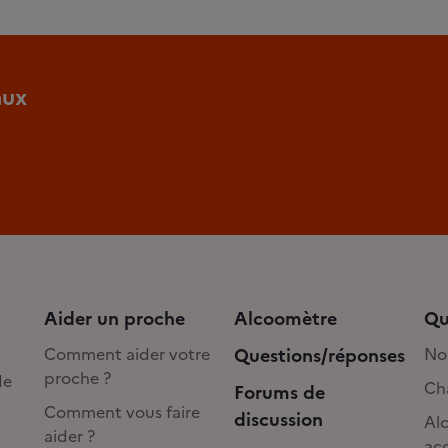
aux
Aider un proche
Alcoomètre
Qu
Comment aider votre
Questions/réponses
No
proche ?
de
Cha
Forums de
Comment vous faire
discussion
Alc
aider ?
acc