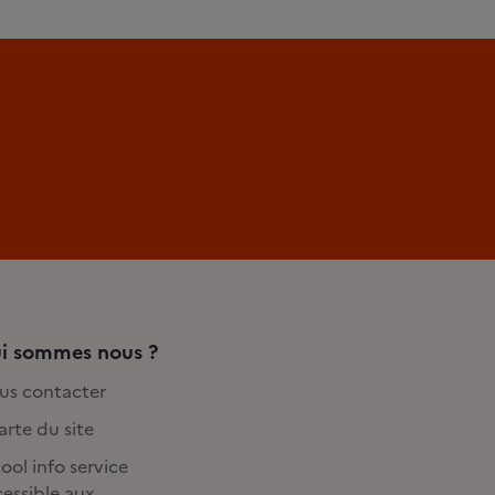
i sommes nous ?
us contacter
rte du site
ool info service
essible aux