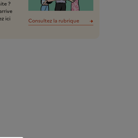
ite ?
rrive
z ici
Consultez la rubrique