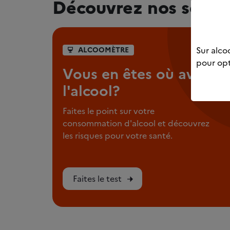
Découvrez nos servi
Sur alcoo
ALCOOMÈTRE
pour opt
Vous en êtes où avec
l'alcool?
Faites le point sur votre
consommation d'alcool et découvrez
les risques pour votre santé.
Faites le test