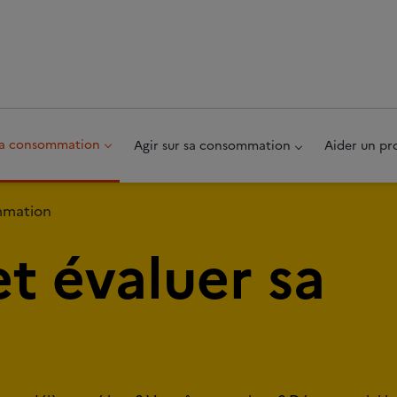
au pied de page
 sa consommation
Agir sur sa consommation
Aider un pr
ommation
et évaluer sa