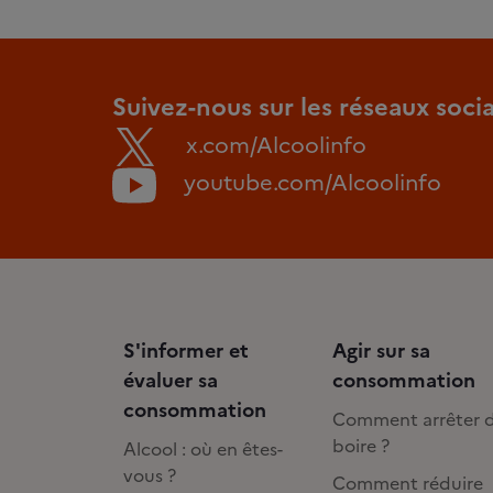
Suivez-nous sur les réseaux soci
x.com/Alcoolinfo
youtube.com/Alcoolinfo
S'informer et
Agir sur sa
évaluer sa
consommation
consommation
Comment arrêter 
boire ?
Alcool : où en êtes-
vous ?
Comment réduire