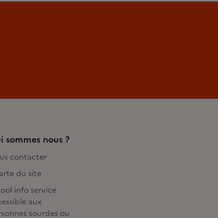
i sommes nous ?
us contacter
rte du site
ool info service
essible aux
rsonnes sourdes ou