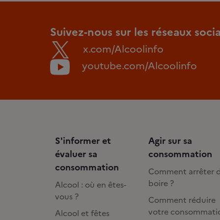
Suivez-nous sur les réseaux soci
x.com/Alcoolinfo
youtube.com/Alcoolinfo
S'informer et
Agir sur sa
évaluer sa
consommation
consommation
Comment arrêter 
boire ?
Alcool : où en êtes-
vous ?
Comment réduire
votre consommati
Alcool et fêtes