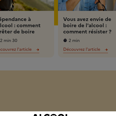
épendance à
Vous avez envie de
alcool : comment
boire de l'alcool :
rêter de boire
comment résister ?
2 min 30
2 min
couvrez l'article
Découvrez l'article