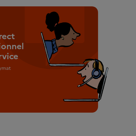
rect
ionnel
rvice
nymat