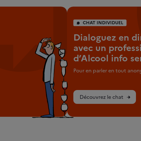
CHAT INDIVIDUEL
Dialoguez en di
avec un profess
d’Alcool info se
Pour en parler en tout ano
Découvrez le chat