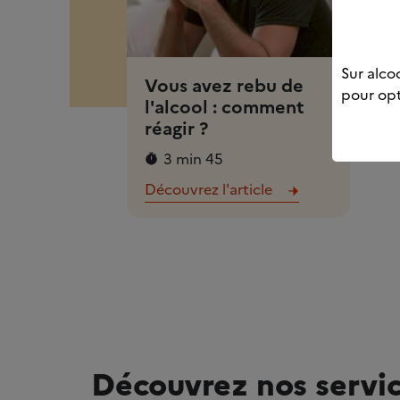
Sur alcoo
Vous avez rebu de
pour opt
l'alcool : comment
réagir ?
3 min 45
Découvrez l'article
Découvrez nos servi