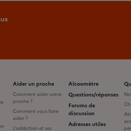
aux
Aider un proche
Alcoomètre
Qu
Comment aider votre
Questions/réponses
No
proche ?
de
Cha
Forums de
Comment vous faire
discussion
Alc
aider ?
acc
Adresses utiles
on
L'addiction et ses
pe