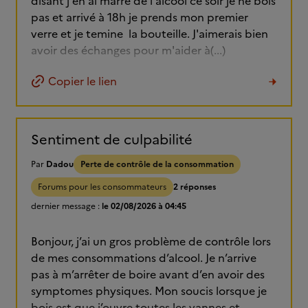
disant j'en ai marre de l'alcool ce soir je ne bois
pas et arrivé à 18h je prends mon premier
verre et je temine la bouteille. J'aimerais bien
avoir des échanges pour m'aider à(...)
Copier le lien
Sentiment de culpabilité
Par
Dadou
Perte de contrôle de la consommation
Forums pour les consommateurs
2 réponses
dernier message :
le 02/08/2026 à 04:45
Bonjour, j’ai un gros problème de contrôle lors
de mes consommations d’alcool. Je n’arrive
pas à m’arrêter de boire avant d’en avoir des
symptomes physiques. Mon soucis lorsque je
bois est que j’ouvre toutes les vannes et