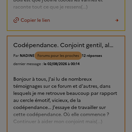
raconte tout ce que je ressens(...)
Copier le lien
Codépendance. Conjoint gentil, alcoolique, parce que bipolaire....
Par
NADINE
Forums pour les proches
12 réponses
dernier message :
le 02/08/2026 à 00:14
Bonjour à tous, J'ai lu de nombreux
témoignages sur ce forum et d'autres, dans
lesquels je me retrouve beaucoup par rapport
au cercle émotif, vicieux, de la
codépendance... J'essaye de travailler sur
cette codépendance. Où elle commence ?
Continuer à aider mon conjoint mais(...)