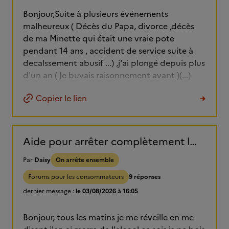
Bonjour,Suite à plusieurs événements
malheureux ( Décès du Papa, divorce ,décès
de ma Minette qui était une vraie pote
pendant 14 ans , accident de service suite à
decalssement abusif ...) ,j'ai plongé depuis plus
d'un an ( Je buvais raisonnement avant )(...)
Copier le lien
Aide pour arrêter complètement l'alcool.
Par
Daisy
On arrête ensemble
Forums pour les consommateurs
9 réponses
dernier message :
le 03/08/2026 à 16:05
Bonjour, tous les matins je me réveille en me