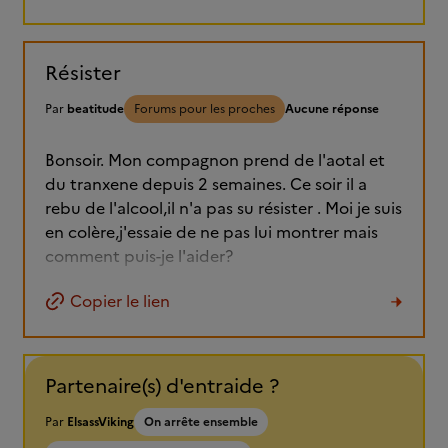
Résister
Par
beatitude
Forums pour les proches
Aucune réponse
Bonsoir. Mon compagnon prend de l'aotal et
du tranxene depuis 2 semaines. Ce soir il a
rebu de l'alcool,il n'a pas su résister . Moi je suis
en colère,j'essaie de ne pas lui montrer mais
comment puis-je l'aider?
Copier le lien
Partenaire(s) d'entraide ?
Par
ElsassViking
On arrête ensemble