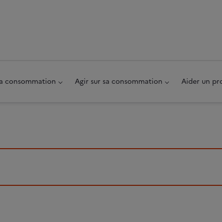
au pied de page
 sa consommation
Agir sur sa consommation
Aider un pr