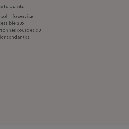
rte du site
ool info service
essible aux
rsonnes sourdes ou
lentendantes