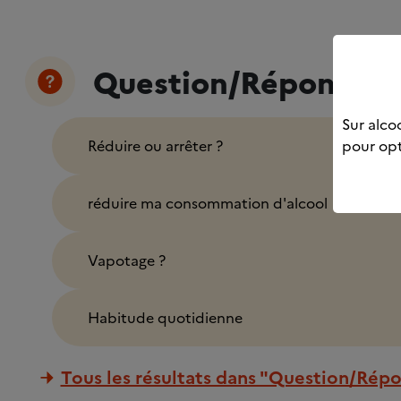
Question/Réponse (
Sur alcoo
Réduire ou arrêter ?
pour opt
réduire ma consommation d'alcool
Vapotage ?
Habitude quotidienne
Tous les résultats dans "Question/Rép