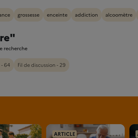
ance
grossesse
enceinte
addiction
alcoomètre
ire"
re recherche
- 64
Fil de discussion - 29
ARTICLE