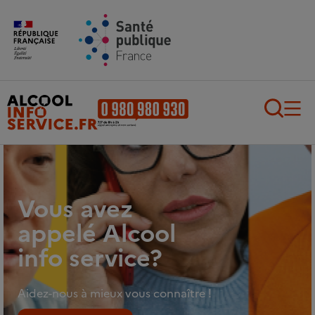
Aller au contenu principal
Aller au pied de page
Recherch
Vous avez
appelé Alcool
info service?
Aidez-nous à mieux vous connaître !