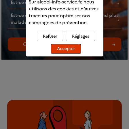
Sur alcool-info-service.fr, nous
Est-ce que l’alcool fait grossir ?
utilisons des cookies et d’autres
Est-ce que faire des mélanges d’alcools rend plus
traceurs pour optimiser nos
malade ?
campagnes de prévention.
Refuser
Réglages
Consultez toutes les questions
Accepter