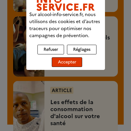
Sur alcool-info-service.fr, nous
utilisons des cookies et d’autres
ARTICLE
traceurs pour optimiser nos
campagnes de prévention.
Alcool et fête : quels
sont les risques ?
Refuser
Réglages
3 min 30
Accepter
Découvrez l'article
ARTICLE
Les effets de la
consommation
d'alcool sur votre
santé