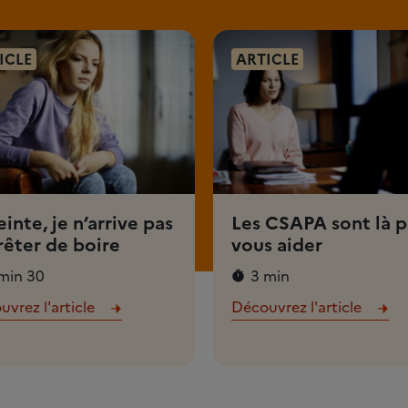
ICLE
ARTICLE
inte, je n’arrive pas
Les CSAPA sont là 
rêter de boire
vous aider
min 30
3 min
vrez l'article
Découvrez l'article