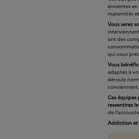
enceintes en 
maternités et
Vous serez s
interviennen
ont des compé
consommation
qui vous préo
Vous bénéfici
adaptés à vot
déroule norma
conviennent.
Ces équipes 
ressentirez l
de l’accouche
Addiction et 