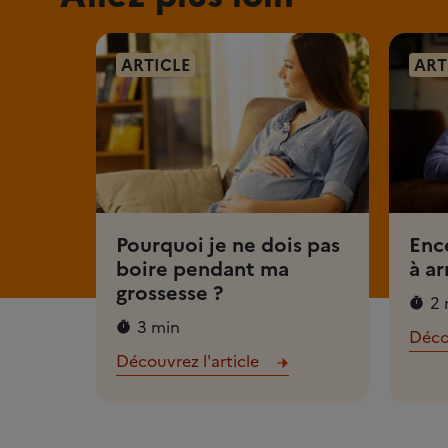
ARTICLE
ART
Pourquoi je ne dois pas
Ence
boire pendant ma
à ar
grossesse ?
2 
3 min
Décou
Découvrez l'article