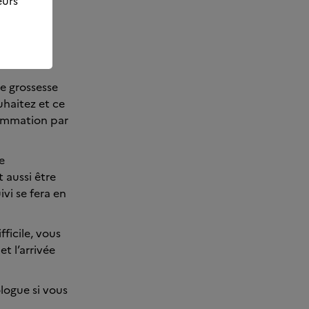
eurs
re grossesse
haitez et ce
sommation par
e
 aussi être
vi se fera en
ficile, vous
t l’arrivée
logue si vous