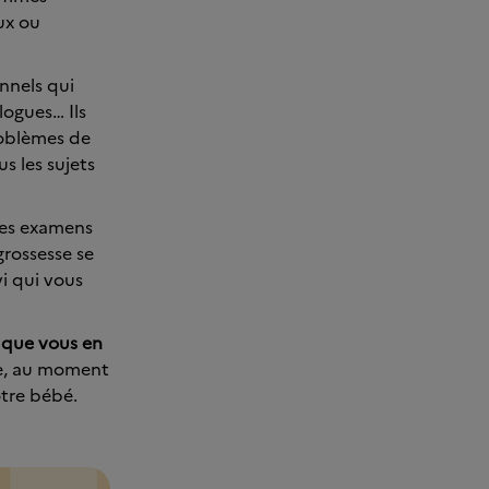
ux ou
onnels qui
ogues… Ils
roblèmes de
s les sujets
les examens
grossesse se
vi qui vous
 que vous en
se, au moment
otre bébé.