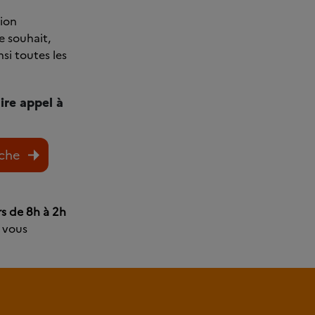
ion
e souhait,
si toutes les
aire appel à
urs de 8h à 2h
t vous