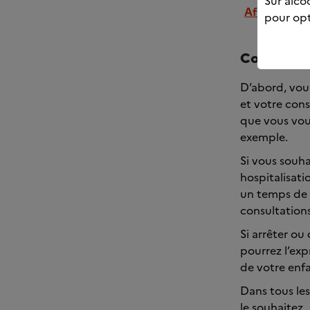
Sur alcoo
Afficher la 
pour opt
Comment ç
D’abord, vous
et votre con
que vous vou
exemple.
Si vous souha
hospitalisati
un temps de p
consultations
Si arrêter ou
pourrez l’exp
de votre enf
Dans tous le
le souhaitez.