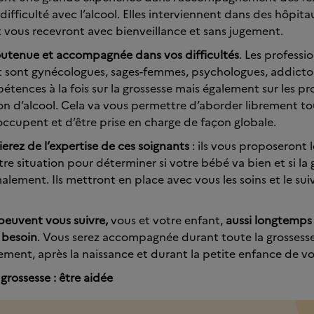
difficulté avec l’alcool. Elles interviennent dans des hôpita
 vous recevront avec bienveillance et sans jugement.
outenue et accompagnée dans vos difficultés
. Les professi
t sont gynécologues, sages-femmes, psychologues, addictol
tences à la fois sur la grossesse mais également sur les p
 d’alcool. Cela va vous permettre d’aborder librement tou
ccupent et d’être prise en charge de façon globale.
erez de l’expertise de ces soignants
: ils vous proposeront 
re situation pour déterminer si votre bébé va bien et si la 
lement. Ils mettront en place avec vous les soins et le sui
peuvent vous suivre,
vous et votre enfant,
aussi longtemps
e besoin
. Vous serez accompagnée durant toute la grosses
ment, après la naissance et durant la petite enfance de v
grossesse : être aidée