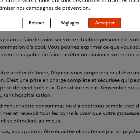
l-info-service.fr, nous utilisons des cookies et d’autres trac
transcription
imiser nos campagnes de prévention.
Refuser
Réglages
Accepter
a se passe ?
 pourrez faire le point sur votre situation personnelle, vot
sommation d’alcool. Vous pourrez exprimer ce que vous sou
s sentez capable de faire : arrêter ou diminuer votre con
itez arrêter de boire, l’équipe vous proposera peut-être un
on. C’est une prise en charge complète et sécurisée qui peut
rise de recul précieux. Dans d’autres cas, l’ensemble du sui
, sans hospitalisation.
 diminuer votre consommation d’alcool vous semble trop dif
rimer et recevoir tous les conseils pour que votre grossesse e
ant se déroulent au mieux.
s cas, vous pourrez être écoutée et soutenue par un psycho