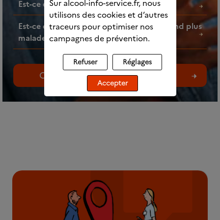
Sur alcool-info-service.fr, nous
Est-ce que l’alcool fait grossir ?
utilisons des cookies et d’autres
Est-ce que faire des mélanges d’alcools rend plus
traceurs pour optimiser nos
malade ?
campagnes de prévention.
Refuser
Réglages
Consultez toutes les questions
Accepter