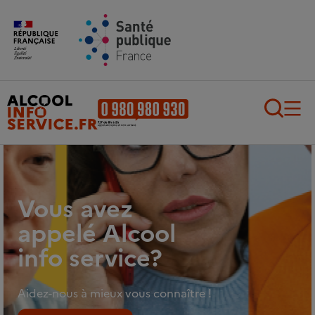
Aller au contenu principal
Aller au pied de page
Recherch
Vous avez
appelé Alcool
info service?
Aidez-nous à mieux vous connaître !