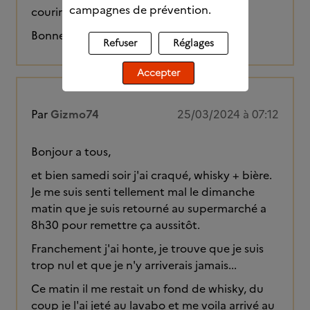
campagnes de prévention.
courir dans de bonnes conditions.
Bonne journée a tous!
Refuser
Réglages
Accepter
Par
Gizmo74
25/03/2024 à 07:12
Bonjour a tous,
et bien samedi soir j'ai craqué, whisky + bière.
Je me suis senti tellement mal le dimanche
matin que je suis retourné au supermarché a
8h30 pour remettre ça aussitôt.
Franchement j'ai honte, je trouve que je suis
trop nul et que je n'y arriverais jamais...
Ce matin il me restait un fond de whisky, du
coup je l'ai jeté au lavabo et me voila arrivé au