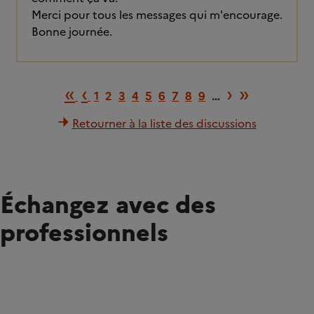
Merci pour tous les messages qui m'encourage.
Bonne journée.
Première page
Page précédente
Page suiv
Dernièr
«
‹
›
»
1
2
3
4
5
6
7
8
9
…
Retourner à la liste des discussions
Échangez avec des
professionnels