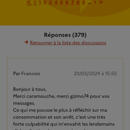
Première page
Page précédente
Page suiv
Dernièr
«
‹
›
»
1
2
3
4
5
6
7
8
9
…
Réponses (379)
Retourner à la liste des discussions
Par
Francois
20/03/2024 à 15:55
Bonjour à tous,
Merci caramouche, merci gizmo74 pour vos
messages.
Ce qui me pousse le plus à réfléchir sur ma
consommation et son arrêt, c'est une très
forte culpabilité qui m'envahit les lendemains