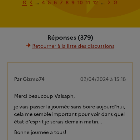
Première page
Page précédente
Page su
Derniè
«
‹
›
»
…
4
5
6
7
8
9
10
11
12
…
Réponses (379)
Retourner à la liste des discussions
Par
Gizmo74
02/04/2024 à 15:18
Merci beaucoup Valsaph,
je vais passer la journée sans boire aujourd'hui,
cela me semble important pour voir dans quel
état d'esprit je serais demain matin...
Bonne journée a tous!