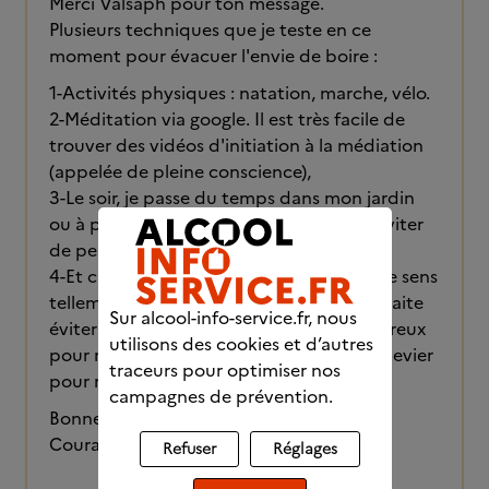
Merci Valsaph pour ton message.
Plusieurs techniques que je teste en ce
moment pour évacuer l'envie de boire :
1-Activités physiques : natation, marche, vélo.
2-Méditation via google. Il est très facile de
trouver des vidéos d'initiation à la médiation
(appelée de pleine conscience),
3-Le soir, je passe du temps dans mon jardin
ou à préparer le repas à la cuisine pour éviter
de penser à boire.
4-Et c'est le point le plus important, je me sens
tellement mal après avoir bu, que je souhaite
Sur alcool-info-service.fr, nous
éviter au maximum ces moments douloureux
utilisons des cookies et d’autres
pour mon moral. Et çà, c'est un puissant levier
traceurs pour optimiser nos
pour moi.
campagnes de prévention.
Bonne journée !
Courage. Après la pluie, le beau temps.
Refuser
Réglages