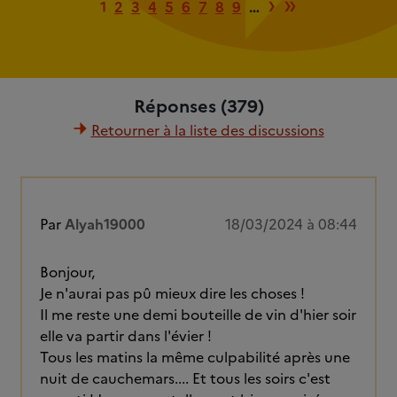
Page suiva
Dernière
›
»
1
2
3
4
5
6
7
8
9
…
Réponses (379)
Retourner à la liste des discussions
Par
Alyah19000
18/03/2024 à 08:44
Bonjour,
Je n'aurai pas pû mieux dire les choses !
Il me reste une demi bouteille de vin d'hier soir
elle va partir dans l'évier !
Tous les matins la même culpabilité après une
nuit de cauchemars.... Et tous les soirs c'est