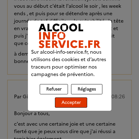
vous au début c'était l'alcool le soir , les week
ends , et puis pour se détendre après une
journée de taf difficile .... la culpabilité , la tête
en vrac ... j'ai été dans le déni un moment et
puis j'ai eu le déclic le 28 février qu'il fallait
que cela s'arrête
Sur alcool-info-service.fr, nous
à demain
utilisons des cookies et d’autres
bonne nuit à tous et à toutes
traceurs pour optimiser nos
campagnes de prévention.
Refuser
Réglages
Par
Gizmo74
20/03/2024 à 08:26
Accepter
Bonjour a tous,
c'est avec une certaine joie et une certaine
fierté que je peux vous dire que j'ai réussi a
tenir hier également.