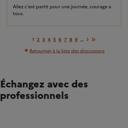
Allez c'est partit pour une journée, courage a
tous.
Page suiva
Dernière
›
»
1
2
3
4
5
6
7
8
9
…
Retourner à la liste des discussions
Échangez avec des
professionnels