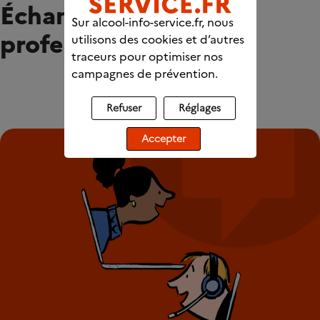
Échangez avec des
Sur alcool-info-service.fr, nous
professionnels
utilisons des cookies et d’autres
traceurs pour optimiser nos
campagnes de prévention.
Refuser
Réglages
Accepter