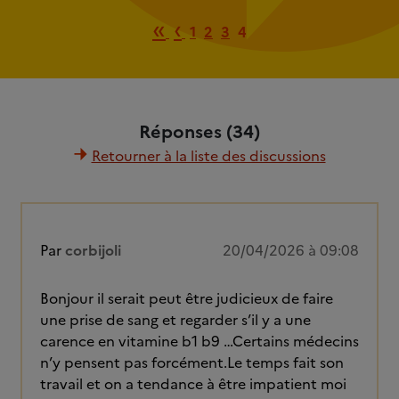
Première page
Page précédente
«
‹
1
2
3
4
Réponses (34)
Retourner à la liste des discussions
Par
corbijoli
20/04/2026 à 09:08
Bonjour il serait peut être judicieux de faire
une prise de sang et regarder s’il y a une
carence en vitamine b1 b9 …Certains médecins
n’y pensent pas forcément.Le temps fait son
travail et on a tendance à être impatient moi