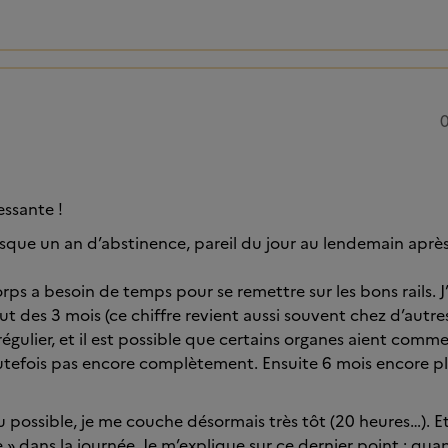
0
essante !
que un an d’abstinence, pareil du jour au lendemain aprè
rps a besoin de temps pour se remettre sur les bons rails. J
t des 3 mois (ce chiffre revient aussi souvent chez d’autres
égulier, et il est possible que certains organes aient comm
utefois pas encore complètement. Ensuite 6 mois encore pl
 possible, je me couche désormais très tôt (20 heures…). Et 
e » dans la journée. Je m’explique sur ce dernier point : qua