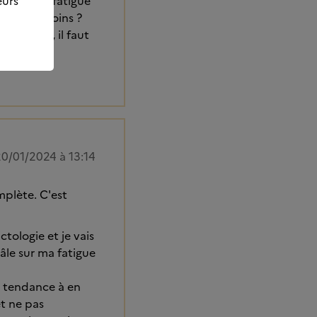
eurs
c aussi la fatigue
rité des soins ?
 globale, il faut
0/01/2024 à 13:14
mplète. C'est
ctologie et je vais
âle sur ma fatigue
 a tendance à en
t ne pas