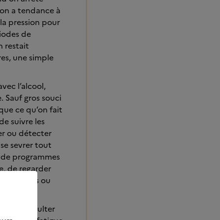
t on a tendance à
 la pression pour
riodes de
 restait
res, une simple
vec l’alcool,
. Sauf gros souci
que ce qu’on fait
de suivre les
rer ou détecter
 se sevrer tout
as de programmes
e, de regarder
ntrent plus ou
e pas consulter