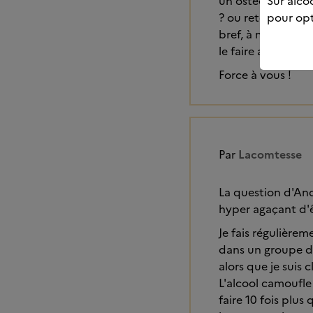
Sur alcoo
un ostéopathe qui 
pour opt
? ou retourner plu
bref, à mon humble
le faire avec pati
Force à vous !
Par
Lacomtesse
La question d'And
hyper agaçant d'êt
Je fais régulièrem
dans un groupe de
alors que je suis c
L'alcool camoufle 
faire 10 fois plu