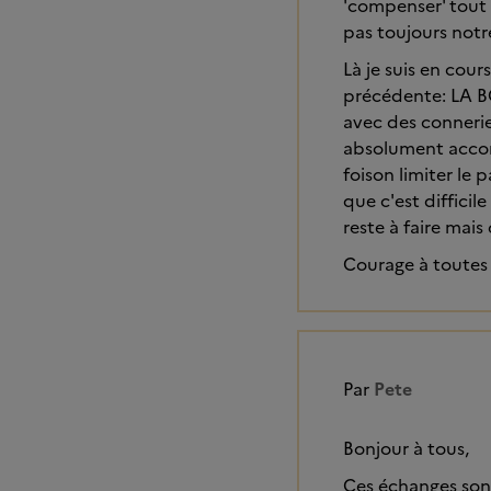
'compenser' tout c
pas toujours notre
Là je suis en cour
précédente: LA BOU
avec des conneries
absolument accom
foison limiter le 
que c'est difficil
reste à faire mais
Courage à toutes 
Par
Pete
Bonjour à tous,
Ces échanges sont