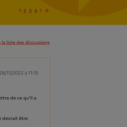
Page suivante
Dernière page
›
»
1
2
3
4
la liste des discussions
28/11/2022 à 11:15
tre de ce qu'il a
 devrait être