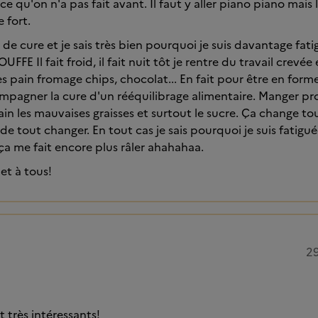
e qu'on n'a pas fait avant. Il faut y aller piano piano mais 
 fort.
s de cure et je sais très bien pourquoi je suis davantage fati
FFE Il fait froid, il fait nuit tôt je rentre du travail crevé
 pain fromage chips, chocolat... En fait pour être en forme 
pagner la cure d'un rééquilibrage alimentaire. Manger pro
pain les mauvaises graisses et surtout le sucre. Ça change tou
e de tout changer. En tout cas je sais pourquoi je suis fatigu
 ça me fait encore plus râler ahahahaa.
et à tous!
29
 très intéressants!