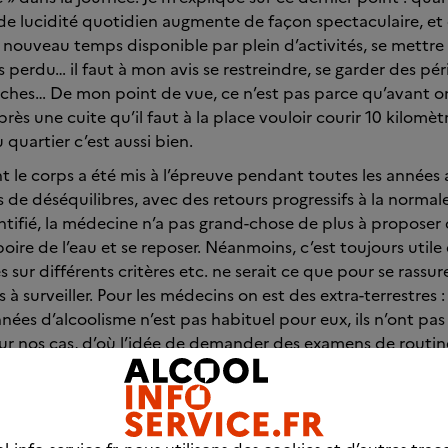
s de lucidité quotidien augmente de façon spectaculaire, e
e nouveau temps disponible par plein d’activités, se mettre
s perdu… il faut à mon avis se restreindre, se garder des pé
ches… De mon point de vue, ce n’est pas parce qu’avant on
rès une cuite qu’il faut à la place vouloir courir 10 kilomèt
quartier c’est aussi bien.
t le corps a été mis à l’épreuve pendant toutes les années a
 de déséquilibres, avec des retours progressifs à la normale
tifié, la médecine n’a pas grand-chose de plus à proposer 
 boire de l’eau et se reposer. Néanmoins, c’est toujours utile 
 sur différents critères etc. ne serait ce que pour se rassu
 à surveiller. Pour les médecins on est des extra-terrestres :
nnées d’alcoolisme n’est pas habituel pour eux, ils n’ont p
r nos cas, d’où l’idée de demander des examens de routin
s 6 mois ?) comment ça évolue, comment les indicateurs re
dans la normale et y restent…
prendre son corps en main sur d’autres aspects : pourquoi n