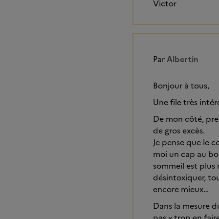
Victor
Par
Albertin
Bonjour à tous,
Une file très intér
De mon côté, pres
de gros excès.
Je pense que le co
moi un cap au bou
sommeil est plus r
désintoxiquer, to
encore mieux…
Dans la mesure du
pas « trop en fair