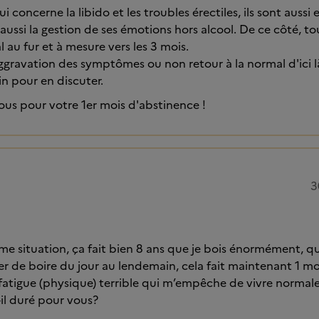
i concerne la libido et les troubles érectiles, ils sont aussi
 aussi la gestion de ses émotions hors alcool. De ce côté, to
l au fur et à mesure vers les 3 mois.
ggravation des symptômes ou non retour à la normal d'ici l
n pour en discuter.
vous pour votre 1er mois d'abstinence !
3
ême situation, ça fait bien 8 ans que je bois énormément,
ter de boire du jour au lendemain, cela fait maintenant 1 mo
 fatigue (physique) terrible qui m’empêche de vivre norm
-il duré pour vous?