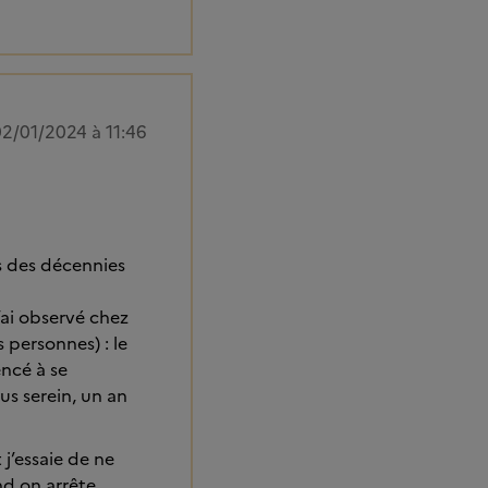
2/01/2024 à 11:46
s des décennies
’ai observé chez
 personnes) : le
encé à se
us serein, un an
j’essaie de ne
nd on arrête