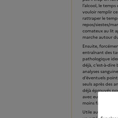
l’alcool, le temp
vouloir remplir c
rattraper le temp
repos/siestes/mar
comateux au lit ap
marche autour du 
Ensuite, forcémen
entraînant des tas
pathologique iden
déjà, c’est-à-dire
analyses sanguines
d’éventuels points
seuls après des a
déjà éprouvés pou
avec eux (tous le
moins facilement 
Utile aussi de re