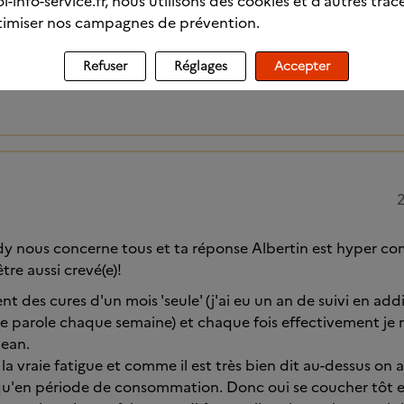
l-info-service.fr, nous utilisons des cookies et d’autres trac
aura un regard sur la posture (ça a été utile pour moi) don
imiser nos campagnes de prévention.
s régulièrement chez le dentiste si on avait négligé la régula
 avis on est en train de se reconstruire, c’est une démarche
ence et bienveillance, chaque jour un peu.
Refuser
Réglages
Accepter
2
y nous concerne tous et ta réponse Albertin est hyper co
re aussi crevé(e)!
ent des cures d'un mois 'seule' (j'ai eu un an de suivi en addi
 parole chaque semaine) et chaque fois effectivement je r
lean.
la vraie fatigue et comme il est très bien dit au-dessus on
s qu'en période de consommation. Donc oui se coucher tôt e