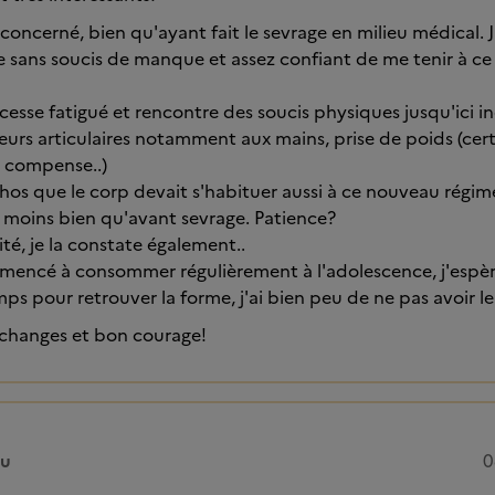
concerné, bien qu'ayant fait le sevrage en milieu médical. J
e sans soucis de manque et assez confiant de me tenir à 
s cesse fatigué et rencontre des soucis physiques jusqu'ici 
eurs articulaires notamment aux mains, prise de poids (cer
 compense..)
chos que le corp devait s'habituer aussi à ce nouveau régime
r moins bien qu'avant sevrage. Patience?
ité, je la constate également..
mmencé à consommer régulièrement à l'adolescence, j'espèr
ps pour retrouver la forme, j'ai bien peu de ne pas avoir l
échanges et bon courage!
ou
0