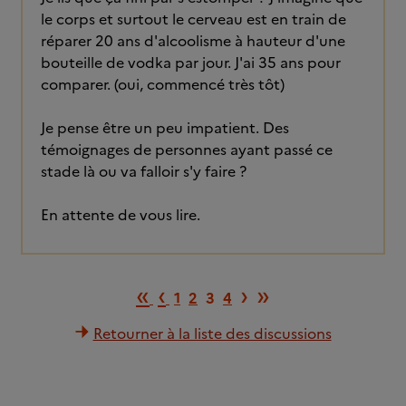
le corps et surtout le cerveau est en train de
réparer 20 ans d'alcoolisme à hauteur d'une
bouteille de vodka par jour. J'ai 35 ans pour
comparer. (oui, commencé très tôt)
Je pense être un peu impatient. Des
témoignages de personnes ayant passé ce
stade là ou va falloir s'y faire ?
En attente de vous lire.
Première page
Page précédente
Page suivante
Dernière pa
«
‹
›
»
1
2
3
4
Retourner à la liste des discussions