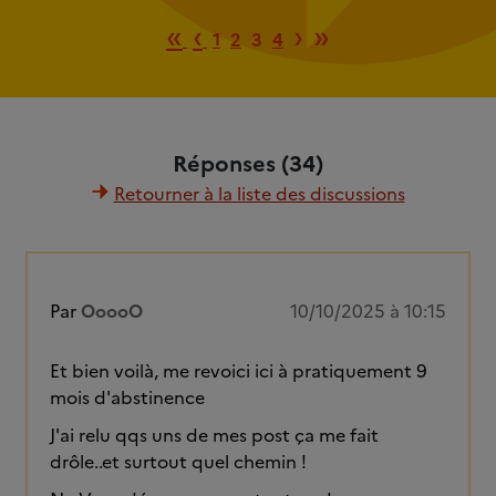
Première page
Page précédente
Page suivante
Dernière pa
«
‹
›
»
1
2
3
4
Réponses (34)
Retourner à la liste des discussions
Par
OoooO
10/10/2025 à 10:15
Et bien voilà, me revoici ici à pratiquement 9
mois d'abstinence
J'ai relu qqs uns de mes post ça me fait
drôle..et surtout quel chemin !