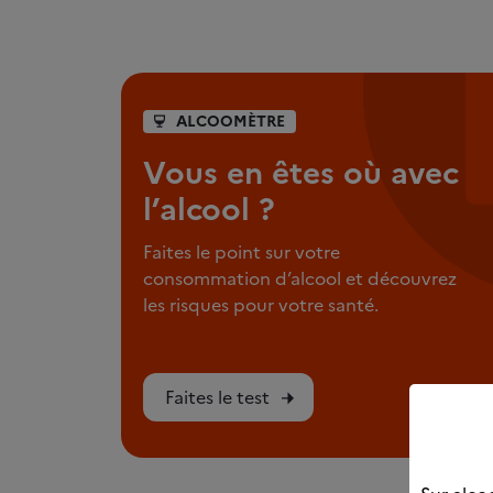
ALCOOMÈTRE
Vous en êtes où avec
l’alcool ?
Faites le point sur votre
consommation d’alcool et découvrez
les risques pour votre santé.
Faites le test