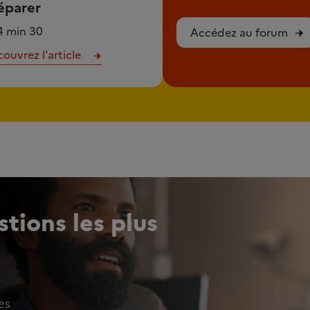
éparer
4 min 30
Accédez au forum
ouvrez l'article
tions les plus
es