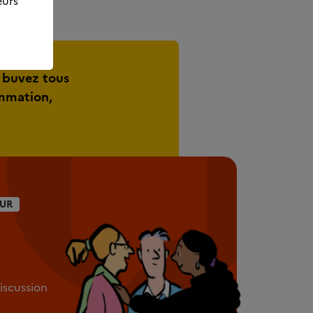
eurs
 buvez tous
ommation,
UR
discussion