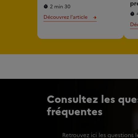
pr
2 min 30
Découvrez l'article
Déc
Consultez les ques
fréquentes
Retrouvez ici les questions l