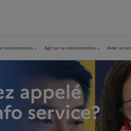
au pied de page
 sa consommation
Agir sur sa consommation
Aider un pr
ez appelé
nfo service?