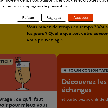
l-info-service.fr, nous utilisons des cookies et d’autres trac
imiser nos campagnes de prévention.
Refuser
Réglages
Accepter
Vous buvez de temps en temps ? Vous
les jours ? Quelle que soit votre cons
vous pouvez agir.
TICLE
FORUM CONSOMMATE
Découvrez les
échanges
vrage : ce qu'il faut
et participez aux fils de 
voir pour mieux vous