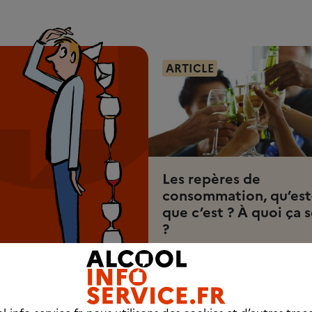
ARTICLE
Les repères de
consommation, qu’est
que c’est ? À quoi ça s
?
3 min 30
Découvrez l'article