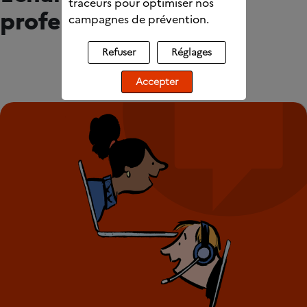
traceurs pour optimiser nos
professionnels
campagnes de prévention.
Refuser
Réglages
Accepter