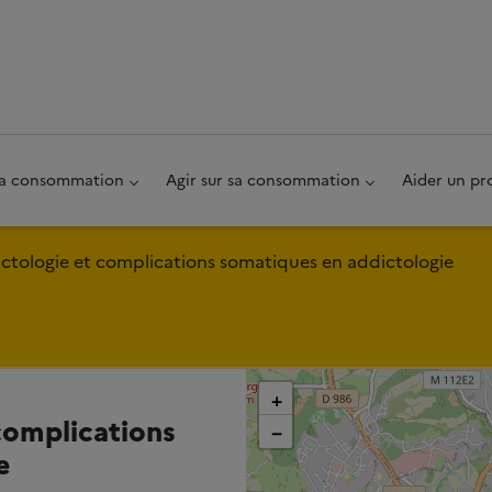
au pied de page
 sa consommation
Agir sur sa consommation
Aider un pr
ictologie et complications somatiques en addictologie
+
complications
−
e