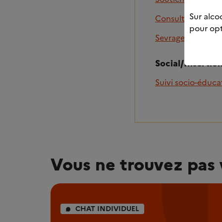
Sur alcoo
Consultation psy
pour opt
Sevrage hospitalie
Social/Insertio
Suivi socio-éducat
Vous ne trouvez pas 
CHAT INDIVIDUEL