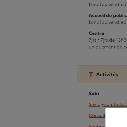
Lundi au vendredi
Accueil du public
Lundi au vendredi
Centre
7jrs / 7jrs de 13h
uniquement de co
Activités
Soin
Sevrage ambulato
Consultation méd
Soutien individue