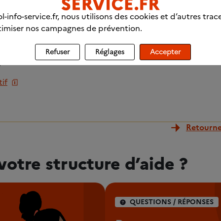
l-info-service.fr, nous utilisons des cookies et d’autres trac
chiatrique
imiser nos campagnes de prévention.
r (+ de 7 jours)
Refuser
Réglages
Accepter
n
if
Retourner
votre structure d’aide ?
QUESTIONS / RÉPONSES