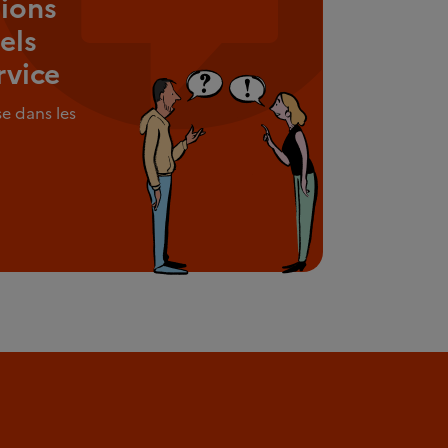
ions
els
rvice
e dans les