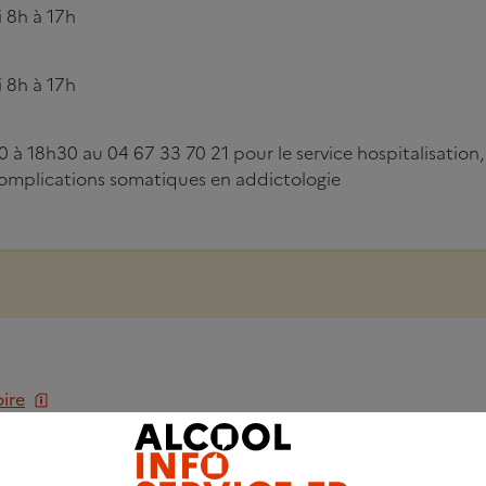
 8h à 17h
 8h à 17h
30 à 18h30 au 04 67 33 70 21 pour le service hospitalisation,
mplications somatiques en addictologie
ire
icale
l (usager et/ou entourage)