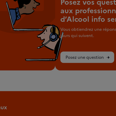
Posez vos quest
aux professionn
d’Alcool info se
Vous obtiendrez une répons
jours qui suivent.
Posez une question
aux