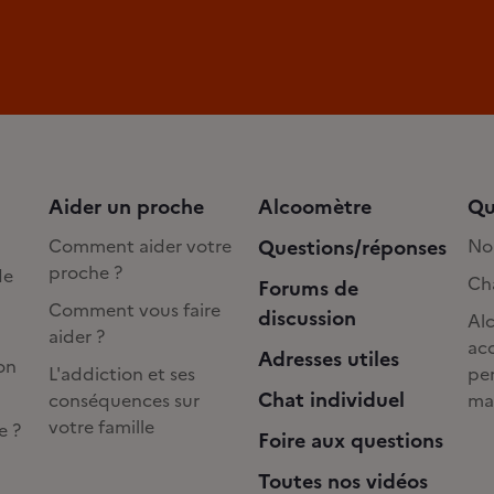
Aider un proche
Alcoomètre
Qu
Comment aider votre
Questions/réponses
No
proche ?
de
Cha
Forums de
Comment vous faire
discussion
Alc
aider ?
acc
Adresses utiles
on
L'addiction et ses
pe
Chat individuel
conséquences sur
ma
votre famille
e ?
Foire aux questions
Toutes nos vidéos