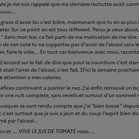
nde je me suis rappelé que ma derniere rechutte avait c
uuu....
grave d'avoir bu c'est bière, maintenant que tu en as plus 
ter. Sur ce point on est tous different. Perso je veux absol
 " dans mon bar, ca fait parti de ma motivation de me dire : 
Si de ton coté tu ne supportes pas d'avoir de l'alcool sans le
ter, faire le vide.... En tout cas bienvenue avec nous, racont
t d'accord sur le fait de dire que pour la nourriture c'est d
etait l'arret de l'alcool, c'est fait. D'ici la semaine prochain
 attention a mes calories.
nefices continuent a pointer le nez. J'ai enfin retrouvé un 
 une nuit complete, sans reveils et surtout d'un sommeil 
siques se sont rendu compte que j'ai "bien bossé " depui
t c'est surtout que je suis a jeun et du coup l'esprit bien dis
é par l'alcool...
s et .... VIVE LE JUS DE TOMATE rooo.....