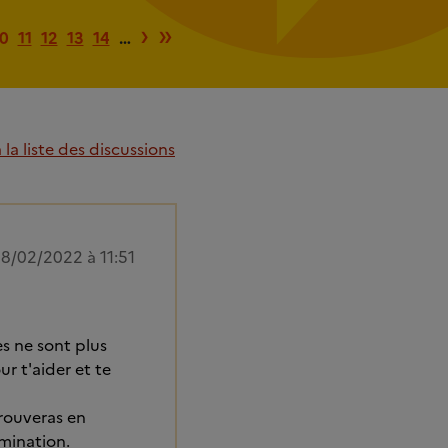
age
cédente
Page suivante
Dernière page
›
»
0
11
12
13
14
…
la liste des discussions
8/02/2022 à 11:51
es ne sont plus
r t'aider et te
trouveras en
rmination.