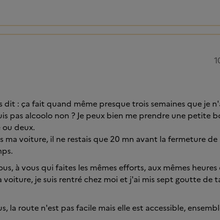
1
is dit : ça fait quand même presque trois semaines que je n'
uis pas alcoolo non ? Je peux bien me prendre une petite bou
e ou deux.
s ma voiture, il ne restais que 20 mn avant la fermeture de 
mps.
 vous, à vous qui faites les mêmes efforts, aux mêmes heures
a voiture, je suis rentré chez moi et j'ai mis sept goutte d
, la route n'est pas facile mais elle est accessible, ensemb