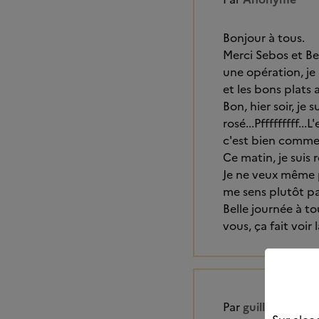
Bonjour à tous.
Merci Sebos et Beb
une opération, je 
et les bons plats aî
Bon, hier soir, j
rosé...Pfffffffff.
c'est bien comme 
Ce matin, je suis 
Je ne veux même p
me sens plutôt pas
Belle journée à to
vous, ça fait voir 
Par
guillaume