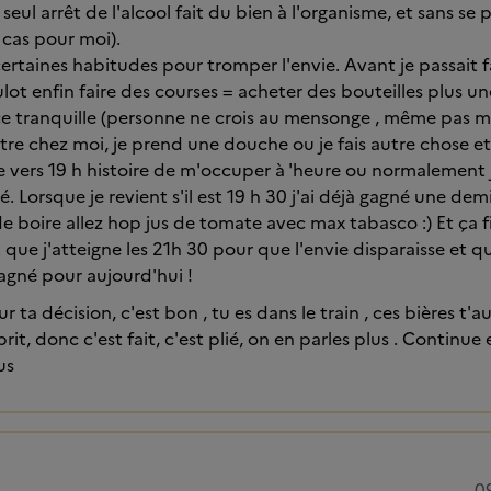
seul arrêt de l'alcool fait du bien à l'organisme, et sans se p
 cas pour moi).
certaines habitudes pour tromper l'envie. Avant je passait f
lot enfin faire des courses = acheter des bouteilles plus u
ce tranquille (personne ne crois au mensonge , même pas moi
re chez moi, je prend une douche ou je fais autre chose et je
e vers 19 h histoire de m'occuper à 'heure ou normalement j
é. Lorsque je revient s'il est 19 h 30 j'ai déjà gagné une d
de boire allez hop jus de tomate avec max tabasco :) Et ça fi
que j'atteigne les 21h 30 pour que l'envie disparaisse et qu
gagné pour aujourd'hui !
 ta décision, c'est bon , tu es dans le train , ces bières t'
rit, donc c'est fait, c'est plié, on en parles plus . Continue 
us
0