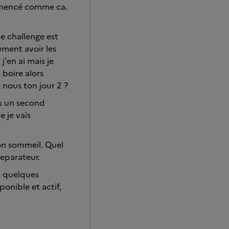
ommencé comme ca.
le challenge est
ument avoir les
j'en ai mais je
 boire alors
e nous ton jour 2 ?
ans un second
e je vais
bon sommeil. Quel
reparateur.
s quelques
ponible et actif,