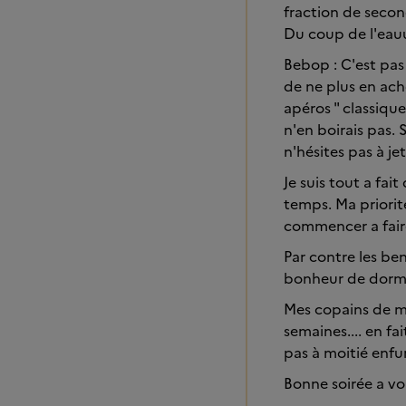
fraction de seco
Du coup de l'eauu
Bebop : C'est pas 
de ne plus en ache
apéros " classique
n'en boirais pas. 
n'hésites pas à je
Je suis tout a fai
temps. Ma priorité 
commencer a faire
Par contre les be
bonheur de dormir
Mes copains de mu
semaines.... en fai
pas à moitié enfum
Bonne soirée a vou