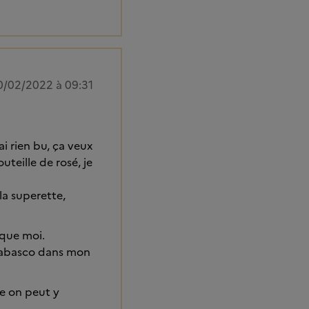
0/02/2022 à 09:31
ai rien bu, ça veux
teille de rosé, je
la superette,
 que moi.
e tabasco dans mon
le on peut y