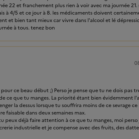
née 22 et franchement plus rien à voir avec ma journée 21. 
étais à 4/5 et ce jour à 8. les médicaments doivent certaineme
nt et bien tant mieux car vivre dans l'alcool et lé dépressi
urnée à tous. tenez bon
0
 pour ce beau début ;) Perso je pense que tu ne dois pas tr
 de ce que tu manges. La priorité étant bien évidemment l'ar
enger la dessus lorsque tu souffrira moins de ce sevrage ce s
tre faisable dans deux semaines max.
 tu peux déjà faire attention à ce que tu manges, moi perso 
crerie industrielle et je compense avec des fruits, des datt