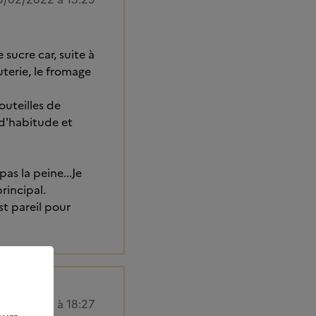
 sucre car, suite à
uterie, le fromage
outeilles de
 d'habitude et
as la peine...Je
principal.
st pareil pour
9/02/2022 à 18:27