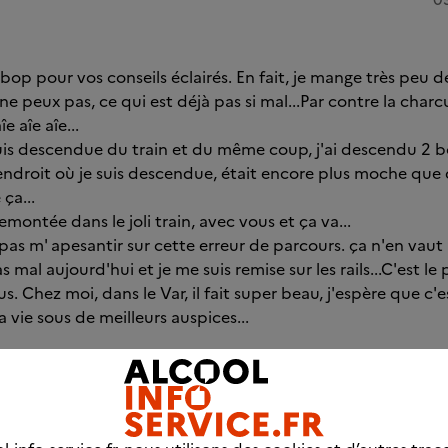
op pour vos conseils éclairés. En fait, je mange très peu de
ne peux pas, ce qui est déjà pas si mal...Par contre la charc
e aîe aîe...
e suis descendue du train et du même coup, j'ai descendu 2 b
..L'endroit où je suis descendue, était encore plus moche que
ça...
remontée dans le joli train, avec vous et ça va...
as m' apesantir sur cette erreur de parcours. ça n'en vaut p
 mal aujourd'hui et je me suis remise sur les rails...C'est le 
us. Chez moi, dans le Var, il fait super beau, j'espère que c'e
la vie sous de meilleurs auspices...
0