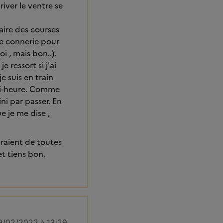
river le ventre se
aire des courses
ne connerie pour
 , mais bon..).
 ressort si j'ai
e suis en train
emi-heure. Comme
ni par passer. En
e je me dise ,
auraient de toutes
et tiens bon.
9/02/2022 à 13:29