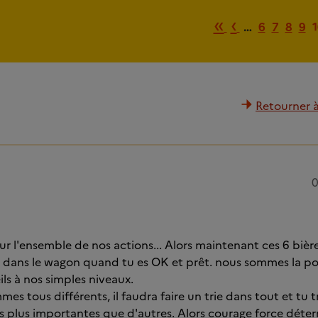
Première p
Page pré
«
‹
…
6
7
8
9
1
Retourner à 
0
pour l'ensemble de nos actions... Alors maintenant ces 6 bièr
e dans le wagon quand tu es OK et prêt. nous sommes la pou
ls à nos simples niveaux.
 tous différents, il faudra faire un trie dans tout et tu 
s plus importantes que d'autres. Alors courage force déte