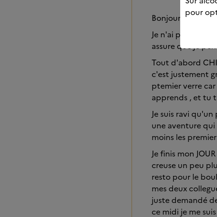
Sur alcoo
pour opt
Bonjour a tous et 
Je n'ai pas eut l
assure que je pe
Tout d'abord CHIC
c'est justement g
ptemier verre car l
apprends , et tu t
Je suis ravi qu'un
une aventure qui
moins les premiers
Je finis mon JOUR
creuse un peu plus
resto pour le bou
mes deux collegues
juste demandé de l
ce midi je me suis