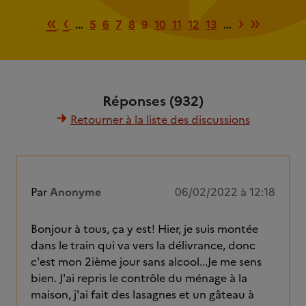
Première page
Page précédente
Page su
Derni
«
‹
›
»
…
5
6
7
8
9
10
11
12
13
…
Réponses (932)
Retourner à la liste des discussions
Par
Anonyme
06/02/2022 à 12:18
Bonjour à tous, ça y est! Hier, je suis montée
dans le train qui va vers la délivrance, donc
c'est mon 2ième jour sans alcool...Je me sens
bien. J'ai repris le contrôle du ménage à la
maison, j'ai fait des lasagnes et un gâteau à