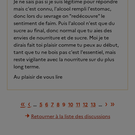
Je ne sais pas si je suis légitime pour répondre
mais c'est connu, l'alcool rempli l'estomac,
donc lors du sevrage on "redécouvre" le
sentiment de faim. Puis l'alcool n'est que du
sucre au final, donc normal que tu aies des
envies de nourriture et de sucre. Moi je te
dirais fait toi plaisir comme tu peux au début,
tant que tu ne bois pas c'est l'essentiel, mais
reste vigilante avec la nourriture sur du plus
long terme.
Au plaisir de vous lire
Première page
Page précédente
Page su
Derni
«
‹
›
»
…
5
6
7
8
9
10
11
12
13
…
Retourner à la liste des discussions