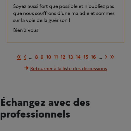
Soyez aussi fort que possible et n'oubliez pas
que nous souffrons d'une maladie et sommes
sur la voie de la guérison !
Bien à vous
Première page
Page précédente
Page s
Derni
«
‹
›
»
…
8
9
10
11
12
13
14
15
16
…
Retourner à la liste des discussions
Échangez avec des
professionnels