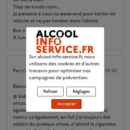
Trop de lundis noirs...
Je penserai à vous ce week-end pour tenter de
réduire et ne pas tomber dans l'abîme.
Bon courage à tous!
A lundi, sans faute.
Sur alcool-info-service.fr, nous
utilisons des cookies et d’autres
traceurs pour optimiser nos
Par
Iris17
12/04/2024 à 16:36
campagnes de prévention.
Bienvenu à JIMBOB69 !
Refuser
Réglages
@ Valsaph, merci beaucoup pour tes
encouragements. Tu dis que tu te bats
Accepter
également contre l'excès de nourriture, j'ai
connu ça également, en fait j'ai toujours été
addict de quelque chose, d'abord la cigarette,