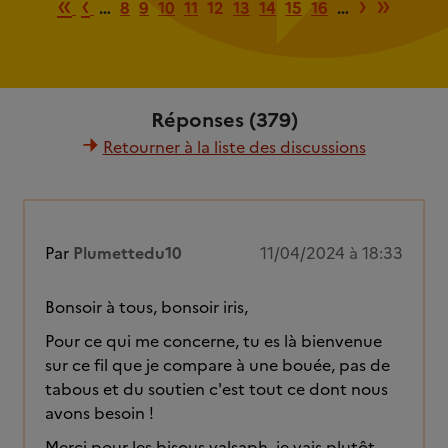
Première page
Page précédente
Page s
Derni
«
‹
›
»
…
8
9
10
11
12
13
14
15
16
…
Réponses (379)
Retourner à la liste des discussions
Par
Plumettedu10
11/04/2024 à 18:33
Bonsoir à tous, bonsoir iris,
Pour ce qui me concerne, tu es là bienvenue
sur ce fil que je compare à une bouée, pas de
tabous et du soutien c'est tout ce dont nous
avons besoin !
Merci pour les bisous valsaph, je vais plutôt