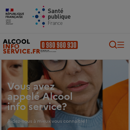
Aller au contenu principal
Aller au pied de page
Recherch
Vous avez
appelé Alcool
info service?
Aidez-nous à mieux vous connaître !