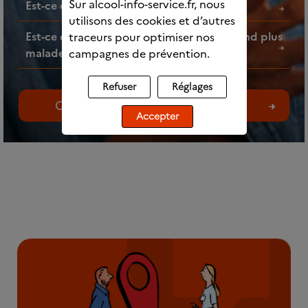
Sur alcool-info-service.fr, nous
Est-ce que l’alcool fait grossir ?
utilisons des cookies et d’autres
Est-ce que faire des mélanges d’alcools rend plus
traceurs pour optimiser nos
malade ?
campagnes de prévention.
Refuser
Réglages
Consultez toutes les questions
Accepter