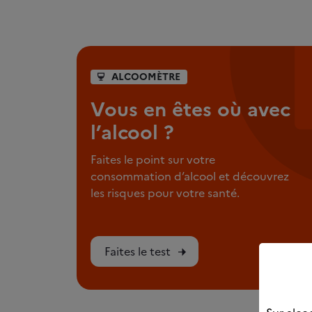
ALCOOMÈTRE
Vous en êtes où avec
l’alcool ?
Faites le point sur votre
consommation d’alcool et découvrez
les risques pour votre santé.
Faites le test