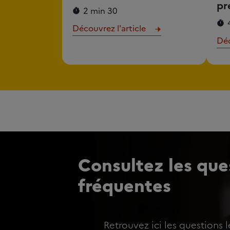
pr
2 min 30
Découvrez l'article
Déc
Consultez les ques
fréquentes
Retrouvez ici les questions l