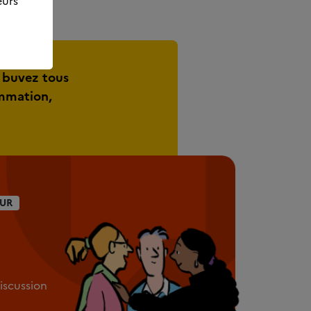
eurs
 buvez tous
ommation,
UR
discussion