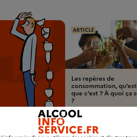
ARTICLE
Les repères de
consommation, qu’est
que c’est ? À quoi ça s
?
3 min 30
Découvrez l'article