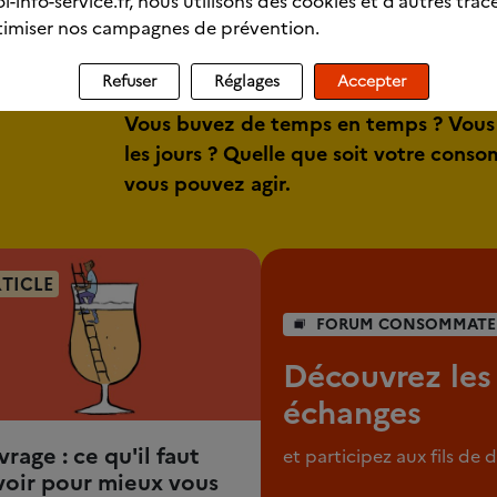
l-info-service.fr, nous utilisons des cookies et d’autres trac
imiser nos campagnes de prévention.
Refuser
Réglages
Accepter
Vous buvez de temps en temps ? Vous
les jours ? Quelle que soit votre cons
vous pouvez agir.
TICLE
FORUM CONSOMMATE
Découvrez les
échanges
vrage : ce qu'il faut
et participez aux fils de 
voir pour mieux vous