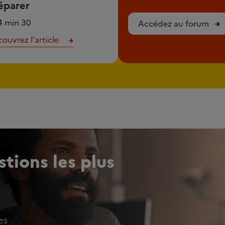
éparer
4 min 30
Accédez au forum
ouvrez l'article
tions les plus
es