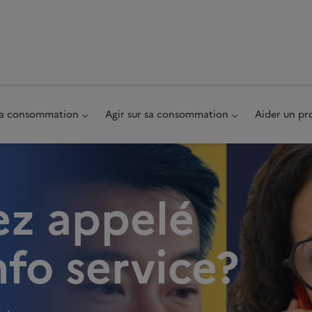
au pied de page
 sa consommation
Agir sur sa consommation
Aider un pr
ez appelé
nfo service?