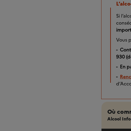
L’alc
Si l’al
conséq
import
Vous p
- Cont
930 (d
- En p
-
Renc
d’Acco
Où comme
Alcool Info