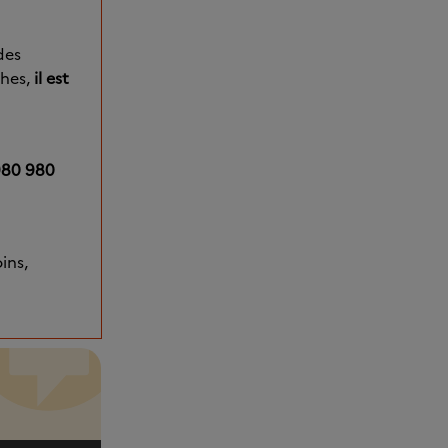
des
ches,
il est
0980 980
ins,