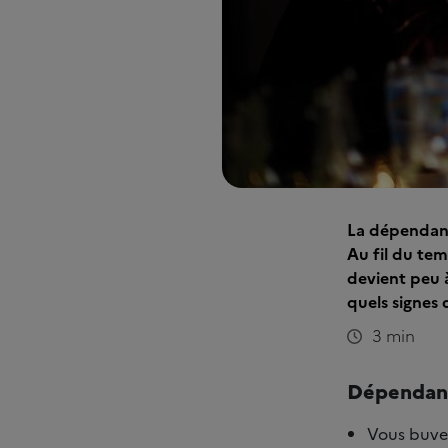
La dépendance
Au fil du te
devient peu à
quels signes 
3 min
Dépendance
Vous buvez