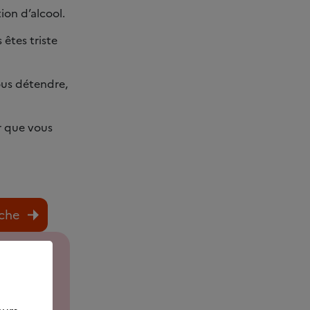
on d’alcool.
êtes triste
vous détendre,
r que vous