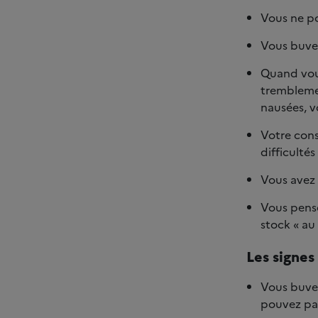
Vous ne po
Vous buvez 
Quand vou
tremblemen
nausées, 
Votre con
difficulté
Vous avez 
Vous pense
stock « au
Les signes
Vous buve
pouvez pas