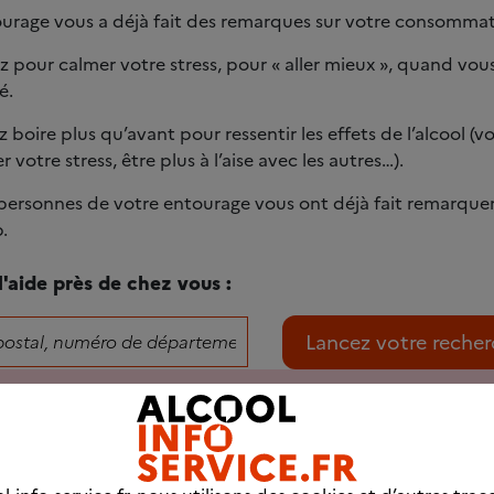
urage vous a déjà fait des remarques sur votre consommati
 pour calmer votre stress, pour « aller mieux », quand vous 
é.
 boire plus qu’avant pour ressentir les effets de l’alcool (
er votre stress, être plus à l’aise avec les autres…).
personnes de votre entourage vous ont déjà fait remarque
.
'aide près de chez vous :