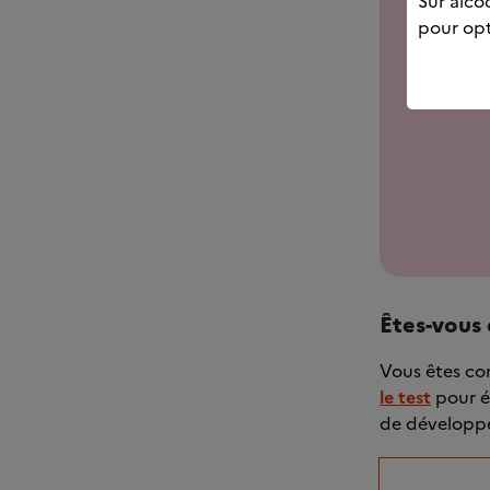
Sur alcoo
pour opt
Êtes-vous 
Vous êtes con
le test
pour é
de développe