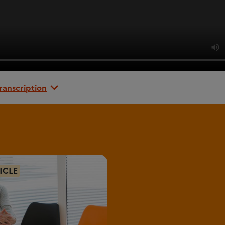
transcription
ICLE