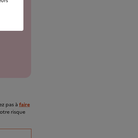
eurs
tez pas à
faire
otre risque