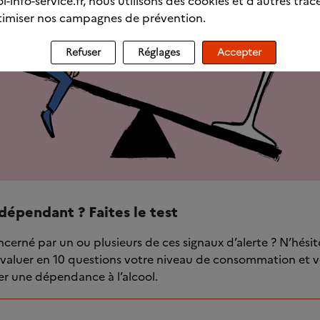
l-info-service.fr, nous utilisons des cookies et d’autres trac
imiser nos campagnes de prévention.
Refuser
Réglages
Accepter
dépendant ? Faites le test
cerné par un ou plusieurs de ces signaux d’alerte ? N’hési
valuer en 10 questions votre niveau de consommation et v
r une dépendance à l’alcool.