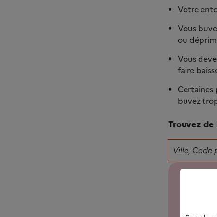
Votre ento
Vous buvez
ou déprim
Vous devez
faire baiss
Certaines 
buvez trop
Trouvez de l