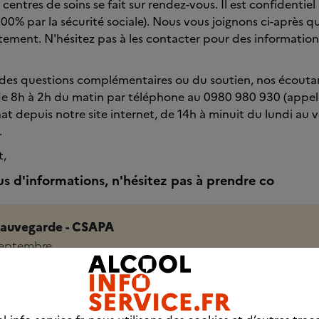
 centres de soins se fait sur rendez-vous. Il est confidentiel
100% par la sécurité sociale). Nous vous joignons ci-après 
ement. N'hésitez pas à les contacter pour des information
 des questions complémentaires ou du soutien, nos écouta
 de 8h à 2h du matin par téléphone au 0980 980 930 (appe
hat depuis notre site internet, de 14h à minuit du lundi au 
.
t,
us d'informations, n'hésitez pas à prendre co
Sauvegarde - CSAPA
septembre
 80
arde47.fr/fr/1/43/50/Le-CSAPA.html