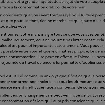
bles à votre grande inquiétude au sujet de votre couple 
e face à la consommation d'alcool de votre mari.
 conscients que vous avez tout essayé pour lui faire pren
t que pour l'instant, rien ne marche, ce qui ajoute de la d
tude chez vous.
ntionnez, votre mari, malgré tout ce que vous avez tenté,
 Et malheureusement, vous ne pourrez pas lutter contre cela
cool est pour lui importante actuellement. Vous pouvez, 
st possible entre vous et que le climat est propice, lui dem
cette consommation. Il se peut en effet que l'alcool lui per
e journée de travail ou encore lui permette d'oublier ses so
cool est utilisé comme un anxiolytique. C'est ce que la per
onner son stress, son anxiété... et tous les ultimatums que
heureusement inefficaces face à son besoin de consommer.
aller vers un changement ne peut venir que de lui. Lui seu
te consommation dès lors qu'il aura pris conscience qu'elle 