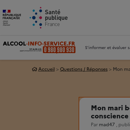
Aller au contenu principal
Aller 
S'informer et évaluer
Accueil
Questions / Réponses
Mon mari
Mon mari boi
conscience
Par
mad47
, publ