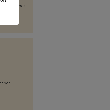
eurs
stance, jeunes
stance,