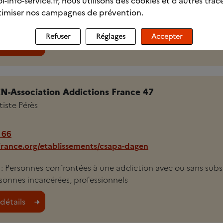
l-info-service.fr, nous utilisons des cookies et d’autres trac
i : personnes confrontées à une addiction avec ou sans sub
imiser nos campagnes de prévention.
 parents, entourage, professionnels
Refuser
Réglages
Accepter
détails
-Association Addictions France 47
iste Pérès
 66
france.org/etablissements/csapa-dagen
i : Personnes confrontées à une addiction avec ou sans sub
sonnes incarcérées, professionnels
détails