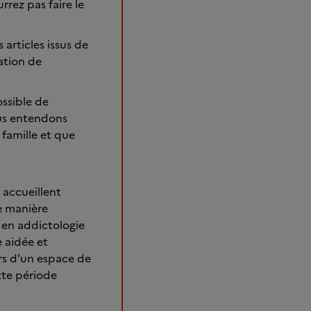
rez pas faire le
articles issus de
ation de
ssible de
ous entendons
 famille et que
 accueillent
e manière
s en addictologie
e aidée et
rs d'un espace de
tte période