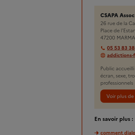
CSAPA Associ
26 rue de la Ca
Place de l'Esta
47200
MARMA
05 53 83 38
addictions-
Public accueill
écran, sexe, t
professionnels
Voir plus de 
En savoir plus :
comment dialo