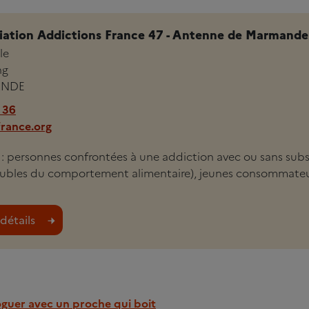
ation Addictions France 47 - Antenne de Marmande
le
ng
NDE
 36
france.org
i : personnes confrontées à une addiction avec ou sans subs
roubles du comportement alimentaire), jeunes consommateu
détails
guer avec un proche qui boit