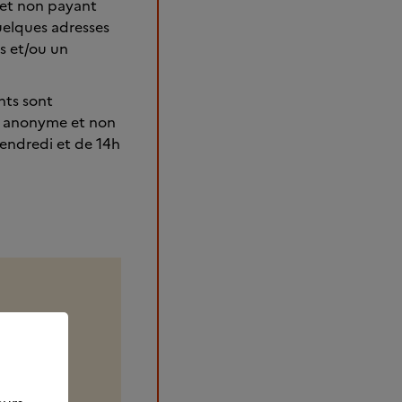
 et non
payant
quelques adresses
s et/ou un
nts sont
l anonyme et non
vendredi et de 14h