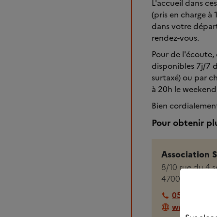
L'accueil dans ces
(pris en charge à 
dans votre départ
rendez-vous.
Pour de l'écoute,
disponibles 7j/7
surtaxé) ou par c
à 20h le weekend
Bien cordialemen
Pour obtenir pl
Association 
8/10 rue du 4 
47000
AGEN
05 53 48 15
www.sauveg