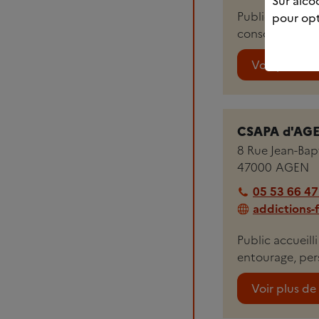
Sur alcoo
Public accueill
pour opt
consommateurs,
Voir plus de 
CSAPA d'AGEN
8 Rue Jean-Bapt
47000
AGEN
05 53 66 47
addictions-
Public accueill
entourage, per
Voir plus de 