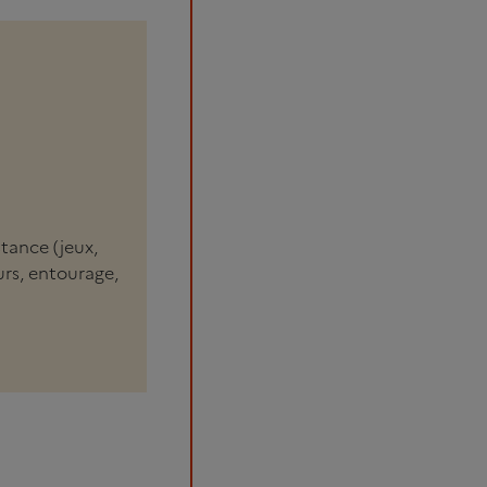
tance (jeux,
rs, entourage,