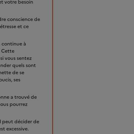
et votre besoin
dre conscience de
étresse et ce
 continue à
. Cette
si vous sentez
ander quels sont
mette de se
ucis, ses
sonne a trouvé de
 vous pourrez
l peut décider de
est excessive.