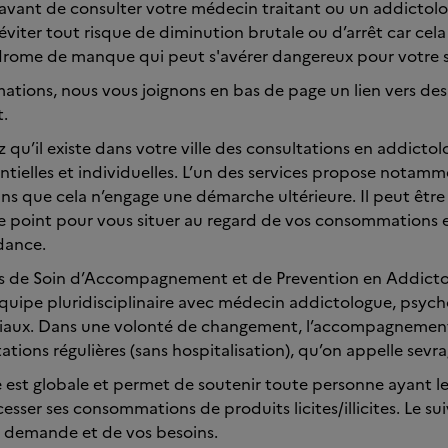
avant de consulter votre médecin traitant ou un addictolo
éviter tout risque de diminution brutale ou d’arrêt car cela
drome de manque qui peut s'avérer dangereux pour votre 
ations, nous vous joignons en bas de page un lien vers des 
t.
ez qu’il existe dans votre ville des consultations en addictolo
entielles et individuelles. L’un des services propose notamm
 que cela n’engage une démarche ultérieure. Il peut être 
le point pour vous situer au regard de vos consommations e
dance.
res de Soin d’Accompagnement et de Prevention en Addictol
uipe pluridisciplinaire avec médecin addictologue, psycho
sociaux. Dans une volonté de changement, l’accompagnement
ations régulières (sans hospitalisation), qu’on appelle sevr
e est globale et permet de soutenir toute personne ayant l
cesser ses consommations de produits licites/illicites. Le suiv
e demande et de vos besoins.