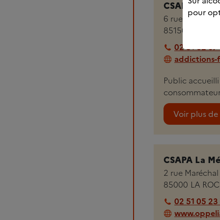
Sur alcoo
CSAPA Vend
pour opt
6 rue de Nante
85150
LA MO
02 51 62 07
addictions-
Public accueill
consommateurs
Voir plus de 
CSAPA La Mét
2 rue Maréchal 
85000
LA ROC
02 51 05 23
www.oppelia