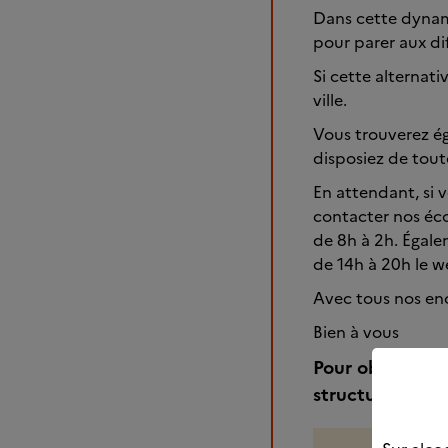
Dans cette dynami
pour parer aux di
Si cette alternati
ville.
Vous trouverez ég
disposiez de tout
En attendant, si 
contacter nos éc
de 8h à 2h. Égale
de 14h à 20h le w
Avec tous nos e
Bien à vous
Pour obtenir pl
structures suiv