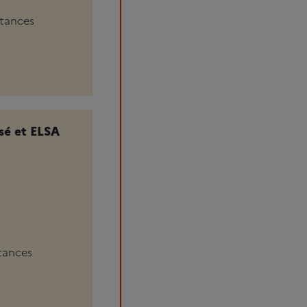
stances
sé et ELSA
stances