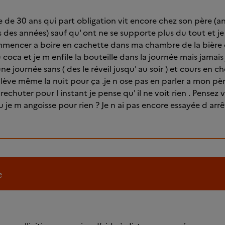
 de 30 ans qui part obligation vit encore chez son père (a
 des années) sauf qu' ont ne se supporte plus du tout et je 
 commencer a boire en cachette dans ma chambre de la bière
oca et je m enfile la bouteille dans la journée mais jamais j
une journée sans ( des le réveil jusqu' au soir ) et cours en c
ève même la nuit pour ça .je n ose pas en parler a mon pèr
 rechuter pour l instant je pense qu' il ne voit rien . Pensez
 je m angoisse pour rien ? Je n ai pas encore essayée d arrêt
e