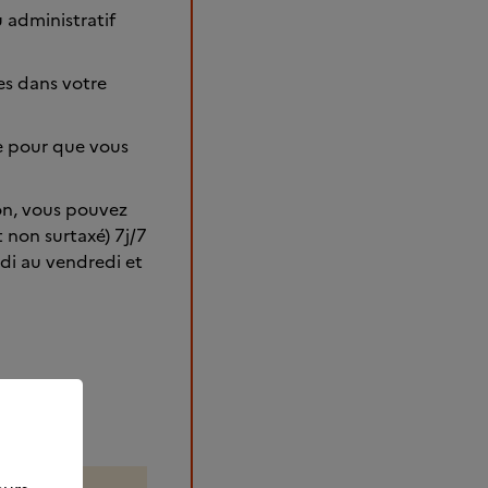
 administratif
les dans votre
ie pour que vous
ion, vous pouvez
non surtaxé) 7j/7
ndi au vendredi et
vec les