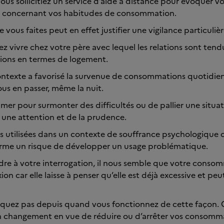
 vous sollicitiez un service d’aide à distance pour évoquer v
 concernant vos habitudes de consommation.
 vous faites peut en effet justifier une vigilance particulièr
z vivre chez votre père avec lequel les relations sont tend
tions en termes de logement.
ontexte a favorisé la survenue de consommations quotidien
ous en passer, même la nuit.
mer pour surmonter des difficultés ou de pallier une situat
 une attention et de la prudence.
 utilisées dans un contexte de souffrance psychologique 
erme un risque de développer un usage problématique.
dre à votre interrogation, il nous semble que votre conso
xion car elle laisse à penser qu’elle est déjà excessive et pe
iquez pas depuis quand vous fonctionnez de cette façon. 
n changement en vue de réduire ou d’arrêter vos consomm