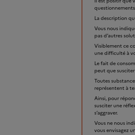
Il est positif que
questionnements
La description que
Vous nous indique
pas d’autres solu
Visiblement ce c
une difficulté à v
Le fait de consom
peut que susciter
Toutes substances
représentent à t
Ainsi, pour répon
susciter une réfle
s’aggraver.
Vous ne nous ind
vous envisagez u