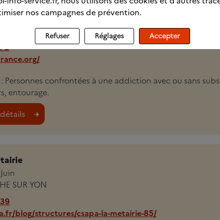
l-info-service.fr, nous utilisons des cookies et d’autres trac
ée
imiser nos campagnes de prévention.
s
THE ACHARD
Refuser
Réglages
Accepter
 72
france.org/
i : Personnes confrontées à une addiction avec ou sans sub
, entourage.
détails
airie
Juin
HE SUR YON
 39
.fr/blog/structures/csapa-la-metairie-85/