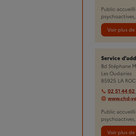
Public accueill
psychoactives,
Voir plus de 
Service d'add
Bd Stéphane M
Les Oudairies
85925
LA ROC
02 51 44 62
www.chd-ve
Public accueil
psychoactives,
Voir plus de 