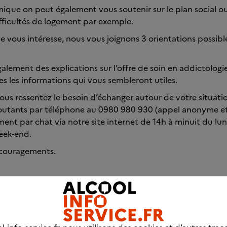
que on peut également vous soutenir sur le plan social ou
fficultés de logement par exemple.
ve vous intéresse, nous vous joignons 3 orientations possib
alement des explications sur l’offre de soin en addictolog
es les informations qui vous sembleront utiles.
vous ressentez le besoin d’échanger autour de votre situat
outants par téléphone au 0980 980 930 (appel anonyme et 
ment par chat via notre site internet de 14h à minuit du lu
eek-end.
ncouragements.
us d'informations, n'hésitez pas à prendre contact a