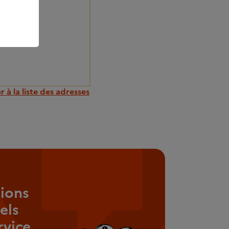
 à la liste des adresses
ions
els
rvice