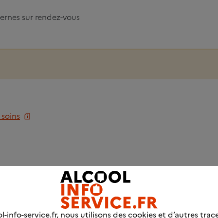
ernes sur rendez-vous
 soins
icale
l (usager et/ou entourage)
l-info-service.fr, nous utilisons des cookies et d’autres trac
ire