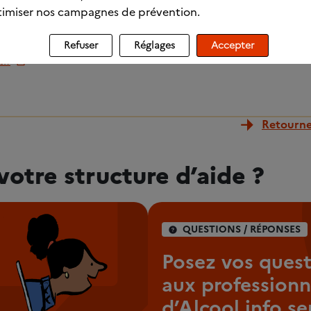
imiser nos campagnes de prévention.
n
Refuser
Réglages
Accepter
if
Retourner
votre structure d’aide ?
QUESTIONS / RÉPONSES
Posez vos quest
aux professionn
d’Alcool info se