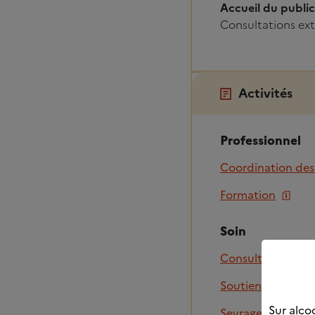
Accueil du public
Consultations ext
Activités
Professionnel
Coordination des
Formation
Soin
Consultation méd
Soutien individue
Sur alcoo
Sevrage ambulato