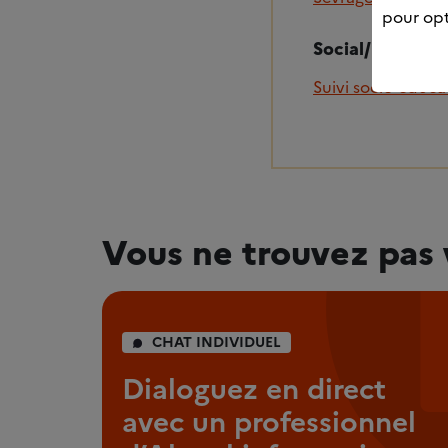
pour opt
Social/Insertio
Suivi socio-éducat
Vous ne trouvez pas 
CHAT INDIVIDUEL
Dialoguez en direct
avec un professionnel