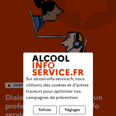
Sur alcool-info-service.fr, nous
utilisons des cookies et d’autres
CHAT INDIVIDUEL
traceurs pour optimiser nos
Dialoguez en direct avec un
campagnes de prévention.
professionnel d’Alcool info
Refuser
Réglages
service