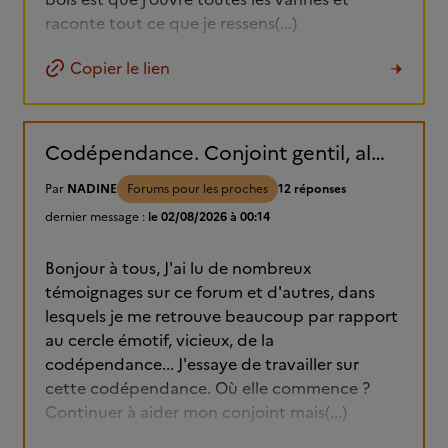
raconte tout ce que je ressens(...)
Copier le lien
Codépendance. Conjoint gentil, alcoolique, parce que bipolaire....
Par
NADINE
Forums pour les proches
12 réponses
dernier message :
le 02/08/2026 à 00:14
Bonjour à tous, J'ai lu de nombreux
témoignages sur ce forum et d'autres, dans
lesquels je me retrouve beaucoup par rapport
au cercle émotif, vicieux, de la
codépendance... J'essaye de travailler sur
cette codépendance. Où elle commence ?
Continuer à aider mon conjoint mais(...)