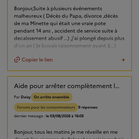
Bonjour,Suite à plusieurs événements
malheureux ( Décès du Papa, divorce ,décès
de ma Minette qui était une vraie pote
pendant 14 ans , accident de service suite à
decalssement abusif ...) ,j'ai plongé depuis plus
d'un an ( Je buvais raisonnement avant )(...)
Copier le lien
Aide pour arrêter complètement l'alcool.
Par
Daisy
On arrête ensemble
Forums pour les consommateurs
9 réponses
dernier message :
le 03/08/2026 à 16:05
Bonjour, tous les matins je me réveille en me