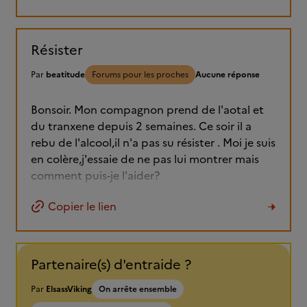
Résister
Par
beatitude
Forums pour les proches
Aucune réponse
Bonsoir. Mon compagnon prend de l'aotal et
du tranxene depuis 2 semaines. Ce soir il a
rebu de l'alcool,il n'a pas su résister . Moi je suis
en colère,j'essaie de ne pas lui montrer mais
comment puis-je l'aider?
Copier le lien
Partenaire(s) d'entraide ?
Par
ElsassViking
On arrête ensemble