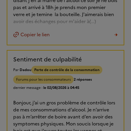
disant j'en ai marre de l'alcool ce soir je ne bois
pas et arrivé à 18h je prends mon premier
verre et je temine la bouteille. J'aimerais bien
avoir des échanges pour m'aider à(...)
Copier le lien
Sentiment de culpabilité
Par
Dadou
Perte de contrôle de la consommation
Forums pour les consommateurs
2 réponses
dernier message :
le 02/08/2026 à 04:45
Bonjour, j’ai un gros problème de contrôle lors
de mes consommations d’alcool. Je n’arrive
pas à m’arrêter de boire avant d’en avoir des
symptomes physiques. Mon soucis lorsque je
bois est que j’ouvre toutes les vannes et