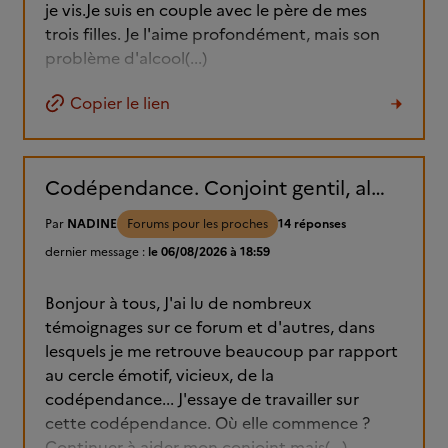
je vis.Je suis en couple avec le père de mes
trois filles. Je l'aime profondément, mais son
problème d'alcool(...)
Copier le lien
Codépendance. Conjoint gentil, alcoolique, parce que bipolaire....
Par
NADINE
Forums pour les proches
14 réponses
dernier message :
le 06/08/2026 à 18:59
Bonjour à tous, J'ai lu de nombreux
témoignages sur ce forum et d'autres, dans
lesquels je me retrouve beaucoup par rapport
au cercle émotif, vicieux, de la
codépendance... J'essaye de travailler sur
cette codépendance. Où elle commence ?
Continuer à aider mon conjoint mais(...)