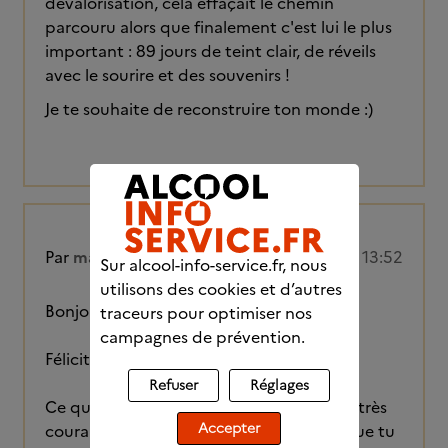
dévalorisation, cela effaçait le chemin
parcouru alors que finalement c'est lui le plus
important : 89 jours de teint clair, de réveils
avec le sourire et des souvenirs !
Je te souhaite de reconstruire ton monde :)
Par
maxdupreetduchamp
05/05/2025 à 13:52
Sur alcool-info-service.fr, nous
utilisons des cookies et d’autres
Bonjour Osana,
traceurs pour optimiser nos
campagnes de prévention.
Félicitations à toi :)
Refuser
Réglages
Ce que tu as vécu autour du 10e jour est très
Accepter
courant, et ça ne veut surtout pas dire que tu