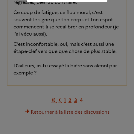
régresses, bien au contraire.
Ce coup de fatigue, ce flou moral, c’est
souvent le signe que ton corps et ton esprit
commencent à se recalibrer en profondeur (je
l'ai vécu aussi).
C’est inconfortable, oui, mais c’est aussi une
étape-clef vers quelque chose de plus stable.
D'ailleurs, as-tu essayé la bière sans alcool par
exemple ?
Première page
Page précédente
«
‹
1
2
3
4
Retourner à la liste des discussions