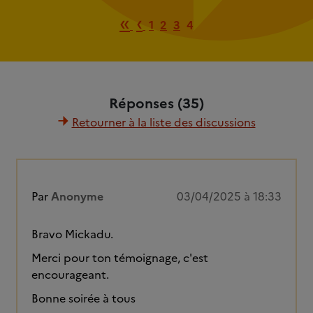
Première page
Page précédente
«
‹
1
2
3
4
Réponses (35)
Retourner à la liste des discussions
Par
Anonyme
03/04/2025 à 18:33
Bravo Mickadu.
Merci pour ton témoignage, c'est
encourageant.
Bonne soirée à tous