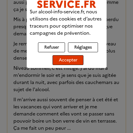
aussi pour en savoir plus sur mon état, comme
ça je serai fixée.
Sur alcool-info-service.fr, nous
utilisons des cookies et d’autres
Mis à part ça, je me sens plutôt bien. J'ai perdu
traceurs pour optimiser nos
presque 3 kg et 10 cm de tour de taille. Que
campagnes de prévention.
demander de plus 😁
Je remarque aussi une amélioration au niveau
Refuser
Réglages
de mes cheveux. Ils sont plus brillants et plus
denses (j'ai l'impression).
Accepter
Niveau sommeil, c'est mitigé. J'ai du mal à
m'endormir le soir et je sens que je suis agitée
durant la nuit, avec parfois des cauchemars au
sujet de l'alcool.
Il m'arrive aussi souvent de penser à cet été et
les vacances qui vont arriver et je me
demande comment elles vont se passer sans
pouvoir boire un bon verre de vin en terrasse.
Ça me fait un peu peur ...