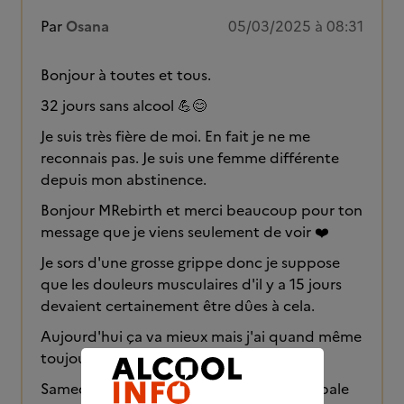
Par
Osana
05/03/2025 à 08:31
Bonjour à toutes et tous.
32 jours sans alcool 💪😊
Je suis très fière de moi. En fait je ne me
reconnais pas. Je suis une femme différente
depuis mon abstinence.
Bonjour MRebirth et merci beaucoup pour ton
message que je viens seulement de voir ❤️
Je sors d'une grosse grippe donc je suppose
que les douleurs musculaires d'il y a 15 jours
devaient certainement être dûes à cela.
Aujourd'hui ça va mieux mais j'ai quand même
toujours ces douleurs 🫤
Samedi je vais faire une prise de sang globale