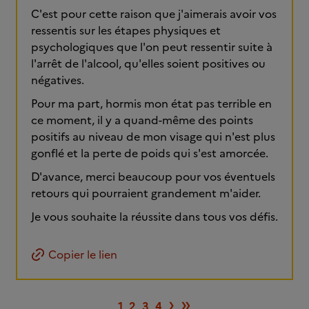
C'est pour cette raison que j'aimerais avoir vos
ressentis sur les étapes physiques et
psychologiques que l'on peut ressentir suite à
l'arrêt de l'alcool, qu'elles soient positives ou
négatives.
Pour ma part, hormis mon état pas terrible en
ce moment, il y a quand-même des points
positifs au niveau de mon visage qui n'est plus
gonflé et la perte de poids qui s'est amorcée.
D'avance, merci beaucoup pour vos éventuels
retours qui pourraient grandement m'aider.
Je vous souhaite la réussite dans tous vos défis.
Copier le lien
Page suivante
Dernière pag
›
»
1
2
3
4