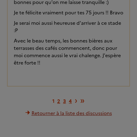
bonnes pour qu'on me laisse tranquille :)
Je te félicite vraiment pour tes 75 jours !! Bravo
Je serai moi aussi heureuse d'arriver à ce stade
:P
Avec le beau temps, les bonnes bières aux
terrasses des cafés commencent, donc pour
moi commence aussi le vrai chalenge. J'espère
être forte !!
Page suivante
Dernière pag
›
»
1
2
3
4
Retourner à la liste des discussions