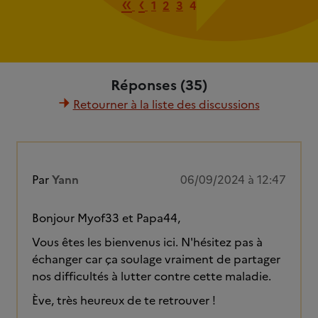
Première page
Page précédente
«
‹
1
2
3
4
Réponses (35)
Retourner à la liste des discussions
Par
Yann
06/09/2024 à 12:47
Bonjour Myof33 et Papa44,
Vous êtes les bienvenus ici. N'hésitez pas à
échanger car ça soulage vraiment de partager
nos difficultés à lutter contre cette maladie.
Ève, très heureux de te retrouver !