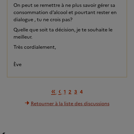
On peut se remettre à ne plus savoir gérer sa
consommation d’alcool et pourtant rester en
dialogue , tu ne crois pas?
Quelle que soit ta décision, je te souhaite le
meilleur.
Très cordialement,
Ève
Première page
Page précédente
«
‹
1
2
3
4
Retourner à la liste des discussions