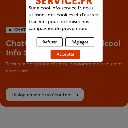
Sur alcool-info-service.fr, nous
utilisons des cookies et d’autres
traceurs pour optimiser nos
campagnes de prévention.
CHAT INDIVIDUEL
Chattez en direct avec Alcool
Refuser
Réglages
Info Service
Accepter
Se faire aider pour arrêter de consommer est souvent
nécessaire.
Dialoguer avec un écoutant