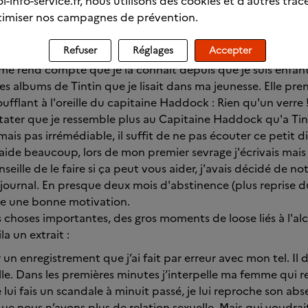
l-info-service.fr, nous utilisons des cookies et d’autres trac
nt et de réussir à s'occuper l'esprit le temps de l'envie et to
imiser nos campagnes de prévention.
e, l'envie disparait et la vie reprend.
 écouter la petite voix (hyper persuasive) qui te dis à l'oreill
Refuser
Réglages
Accepter
tu ne fais rien de mal !
je me rend compte que je la connait depuis que je suis enfa
les albums de Tintin que je lisait dans ma jeunesse. Elle pre
ufflant à l'oreille du capitaine Haddock : Rien qu'un verre 
tater que je ressemble plus au Capitaine Haddock qu'a Tint
ais pas irrémédiable, il suffit de ne pas écouter ce petit di
m'aide beaucoup, lors de mon premier sevrage j'écrivais mais 
nseille de le faire si ça peut vous aider, j'avais décidé de n
journal. En presque deux mois d'abstinence (plus reprise du
ne une bonne motivation.
s choses importantes, des gros moments de loose liés à l'alc
la un extrait :
 un enregistrement que j’ai fait par erreur avec mon tel. Il 
eille. Dans les premières minutes j’interpelle ma femme qui r
 lui fais un scandale à minuit passé, je lui reproche son abse
t que nous n’ayons plus de relation sexuelle. Mais qui voudrai