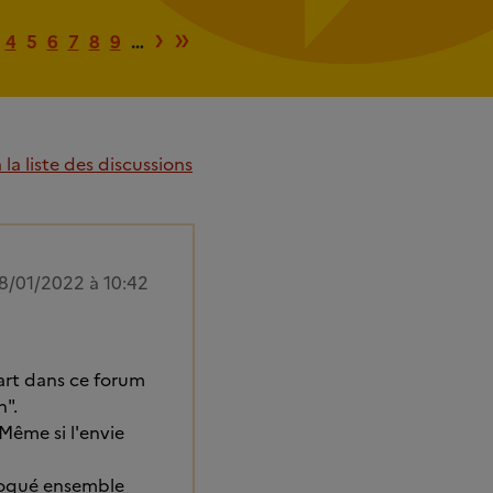
re page
 précédente
Page suivante
Dernière page
›
»
4
5
6
7
8
9
…
la liste des discussions
8/01/2022 à 10:42
part dans ce forum
n".
Même si l'envie
évoqué ensemble