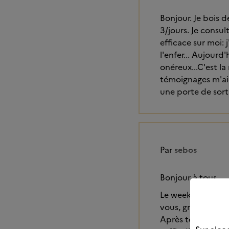
Bonjour. Je bois d
3/jours. Je consul
efficace sur moi:
l'enfer... Aujourd'
onéreux...C'est la 
témoignages m'aid
une porte de sorti
Par
sebos
Bonjour à tous,
Le weekend ! auta
vous, grâce à ce f
Après tout même si