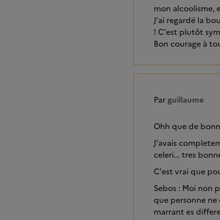
mon alcoolisme, e
J'ai regardé la b
! C'est plutôt sy
Bon courage à tou
Par
guillaume
Ohh que de bonnes
J'avais completem
celeri... tres bo
C'est vrai que pou
Sebos : Moi non pl
que personne ne c
marrant es differe