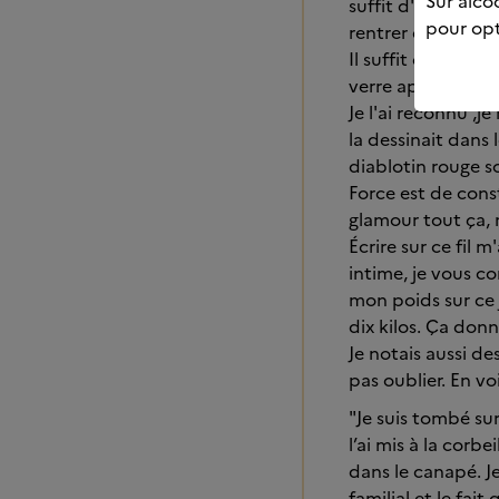
Sur alcoo
suffit d'être patie
pour opt
rentrer dans l'ordr
Il suffit de ne pas
verre après tout, 
Je l'ai reconnu ,
la dessinait dans 
diablotin rouge so
Force est de cons
glamour tout ça, m
Écrire sur ce fil 
intime, je vous co
mon poids sur ce 
dix kilos. Ça don
Je notais aussi de
pas oublier. En voi
"Je suis tombé sur
l’ai mis à la corb
dans le canapé. Je
familial et le fai