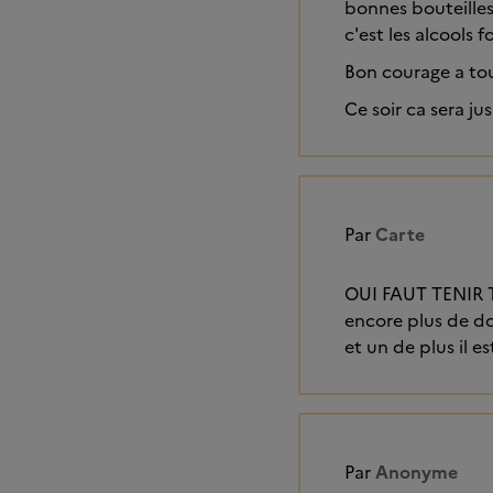
bonnes bouteille
c'est les alcools f
Bon courage a tou
Ce soir ca sera j
Par
Carte
OUI FAUT TENIR TE
encore plus de dou
et un de plus il 
Par
Anonyme