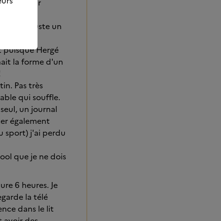
eurs
ut finit par
e : Vas-y, juste un
nt puisque Hergé
nait la forme d'un
!
in. Pas très
able qui souffle.
seul, un journal
oter également
 sport) j'ai perdu
ool que je ne dois
dure 6 heures. Je
egarde la télé
nce dans le lit
t avoir des