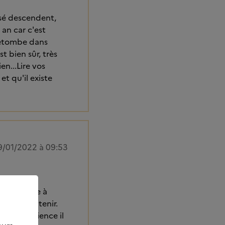
osé descendent,
 an car c'est
 retombe dans
st bien sûr, très
en...Lire vos
t qu'il existe
9/01/2022 à 09:53
enant grâce à
US allons tenir.
 par expérience il