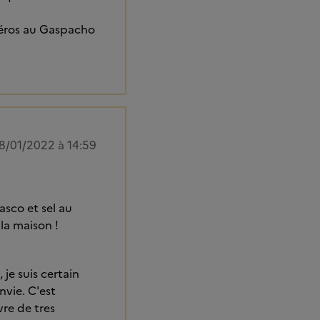
apéros au Gaspacho
8/01/2022 à 14:59
sco et sel au
la maison !
 je suis certain
vie. C'est
vre de tres