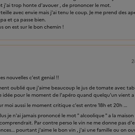
t j'ai trop honte d'avouer , de prononcer le mot.
outeille avec envie mais j'ai tenu le coup. Je me prend des 
mpa et ça passe bien.
s on est sur le bon chemin !
2
 nouvelles c'est genial !!
ent oublié que j'aime beaucoup le jus de tomate avec taba
nne idée pour le moment de l'apéro quand quelqu'un vient a 
r moi aussi le moment critique c'est entre 18h et 20h ...
us je n'ai jamais prononcé le mot " alcoolique " a la maison ,
omprendrait. Par contre perso le vin ne me donne pas d'en
nces... pourtant j'aime le bon vin , j'ai une famille ou on ou