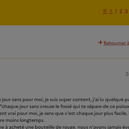
Premiè
Page
«
‹
1
2
3
Retourner à 
2
jour sans pour moi, je suis super content, j'ai lu quelque 
"chaque jour sans creuse le fossé qui te sépare de ce poiso
t vrai pour moi, je sens que c'est chaque jour plus facile, 
dure moins longtemps.
me à acheté une bouteille de rouge. nous n'avons jamais 