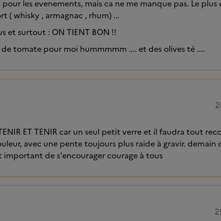
s pour les evenements, mais ca ne me manque pas. Le plus
ort ( whisky , armagnac , rhum) ...
s et surtout : ON TIENT BON !!
us de tomate pour moi hummmmm .... et des olives té ....
2
NIR ET TENIR car un seul petit verre et il faudra tout r
leur, avec une pente toujours plus raide à gravir. demain d
est important de s'encourager courage à tous
2