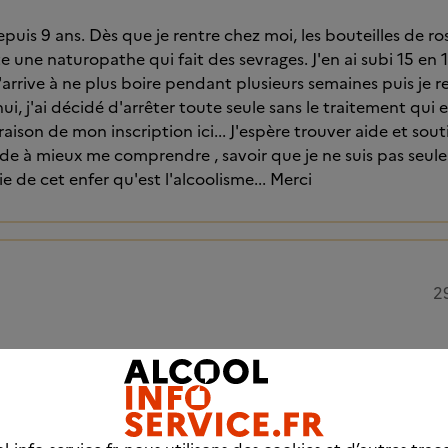
epuis 9 ans. Dès que je rentre chez moi, les bouteilles de r
te une naturopathe qui fait des sevrages. J'en ai subi 15 en 1
 j'arrive à ne plus boire pendant plusieurs semaines puis je
hui, j'ai décidé d'arrêter toute seule sans le traitement qui e
raison de mon inscription ici... J'espère trouver aide et souti
e à mieux me comprendre , savoir que je ne suis pas seule e
e de cet enfer qu'est l'alcoolisme... Merci
2
nt je l'apprécie, autant je l’appréhende, seulement maint
il , grâce aux décisions que NOUS avons pris je vais tenir, NO
 l'envie est forte elle n'est que passagère et vous le savez