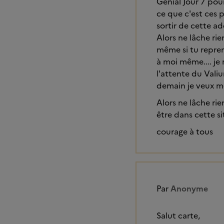
Génial Jour 7 pour
ce que c'est ces p
sortir de cette ad
Alors ne lâche rie
même si tu repren
à moi même.... je
l'attente du Valium
demain je veux me
Alors ne lâche ri
être dans cette si
courage à tous
Par
Anonyme
Salut carte,