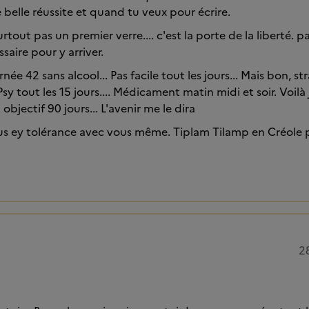
 belle réussite et quand tu veux pour écrire.
urtout pas un premier verre.... c'est la porte de la liberté. p
saire pour y arriver.
ée 42 sans alcool... Pas facile tout les jours... Mais bon, str
y tout les 15 jours.... Médicament matin midi et soir. Voilà 
bjectif 90 jours... L'avenir me le dira
s ey tolérance avec vous même. Tiplam Tilamp en Créole p
2