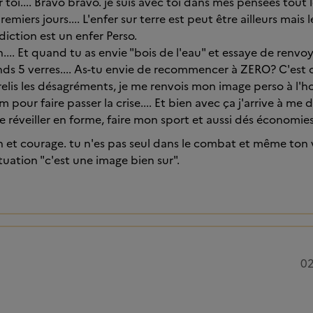
 toi.... Bravo bravo. je suis avec toi dans mes pensées tout le
remiers jours.... L'enfer sur terre est peut être ailleurs mai
diction est un enfer Perso.
n.... Et quand tu as envie "bois de l'eau" et essaye de renvo
ds 5 verres.... As-tu envie de recommencer à ZERO? C'est 
 relis les désagréments, je me renvois mon image perso à l'h
 pour faire passer la crise.... Et bien avec ça j'arrive à me d
 réveiller en forme, faire mon sport et aussi dés économie
en et courage. tu n'es pas seul dans le combat et même ton 
tuation "c'est une image bien sur".
02