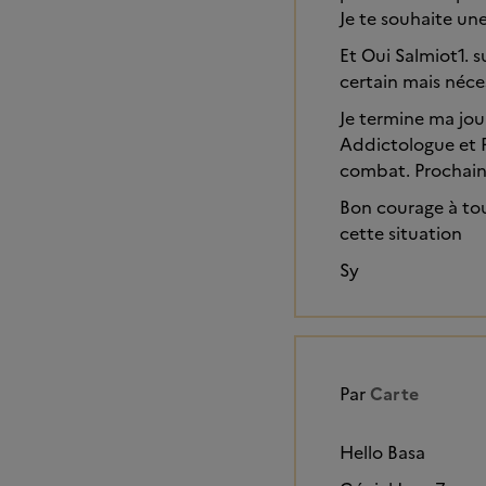
Je te souhaite une
Et Oui Salmiot1. s
certain mais néces
Je termine ma journ
Addictologue et Ps
combat. Prochain o
Bon courage à tou
cette situation
Sy
Par
Carte
Hello Basa