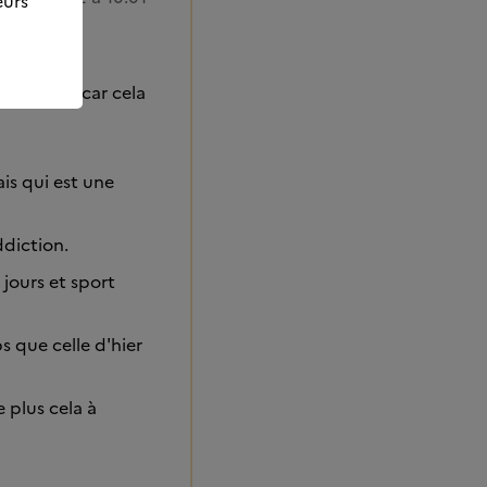
eurs
ue un peu car cela
Mais qui est une
ddiction.
jours et sport
s que celle d'hier
 plus cela à