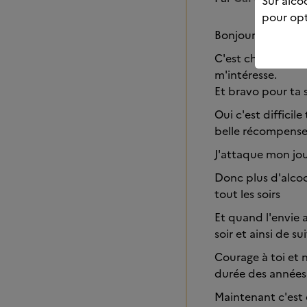
Sur alcoo
pour opt
Bonjour Basa
C'est chouette to
m'intéresse.
Et bravo pour ta s
Oui c'est difficile
belle récompense 
J'attaque mon jou
Donc plus d'alcoo
tout les soirs
Et quand l'envie a
soir et ainsi de sui
Courage à toi et n
durée des années à
Maintenant c'est 