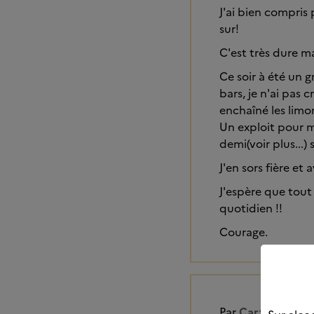
J'ai bien compris
sur!
C'est très dure mai
Ce soir à été un 
bars, je n'ai pas 
enchaîné les limo
Un exploit pour m
demi(voir plus...)
J'en sors fière e
J'espère que tout
quotidien !!
Courage.
Par
Carte