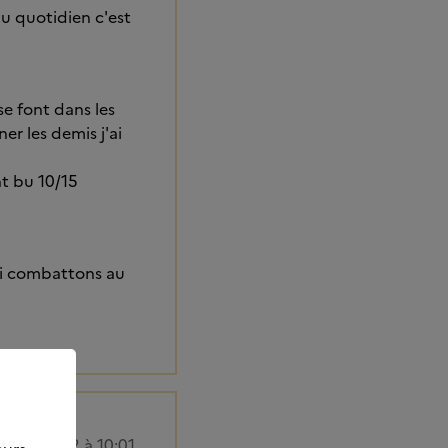
au quotidien c'est
se font dans les
ner les demis j'ai
nt bu 10/15
qui combattons au
2/03/2022 à 10:01