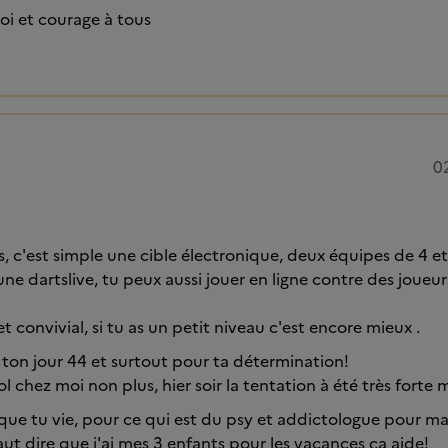
oi et courage à tous
0
s, c'est simple une cible électronique, deux équipes de 4 et 
ne dartslive, tu peux aussi jouer en ligne contre des joue
t convivial, si tu as un petit niveau c'est encore mieux .
r ton jour 44 et surtout pour ta détermination!
ol chez moi non plus, hier soir la tentation à été très forte mai
ue tu vie, pour ce qui est du psy et addictologue pour ma 
 faut dire que j'ai mes 3 enfants pour les vacances ça aide!