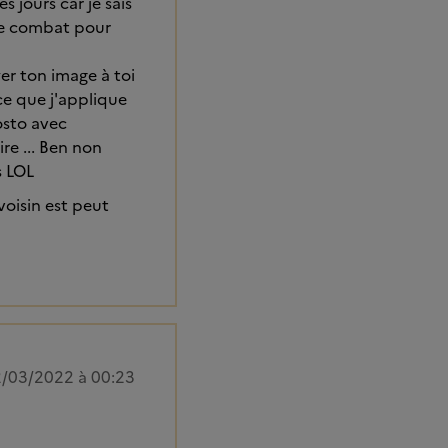
s jours car je sais
s le combat pour
yer ton image à toi
ce que j'applique
osto avec
ire ... Ben non
s LOL
voisin est peut
/03/2022 à 00:23