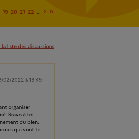
e
dente
Page suivante
Dernière page
›
»
19
20
21
22
…
la liste des discussions
8/02/2022 à 13:49
ant organiser
é. Bravo à toi.
ainement du bien.
armes qui vont te