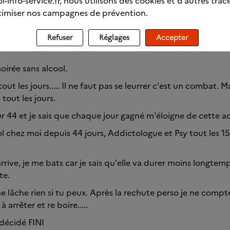
l-info-service.fr, nous utilisons des cookies et d’autres trac
imiser nos campagnes de prévention.
Refuser
Réglages
Accepter
n sport. je connais pas. Quand tu auras un moment expliq
oirée sans alcool.
 tout les jours..... Il ne faut pas se leurrer c'est un combat. 
tout les jours.
r 44 et je sais que chaque jour gagné m'éloigne de cette a
l chez moi depuis 44 jours, Addictologue et Psy tout les 15 
rrive, je me bats car je sais qu'elle va durer moins longtemp
te.
e lâche rien si tu peux. Après la rechute perso je ne compte
 arrêter et re boire.....
décidé FINI