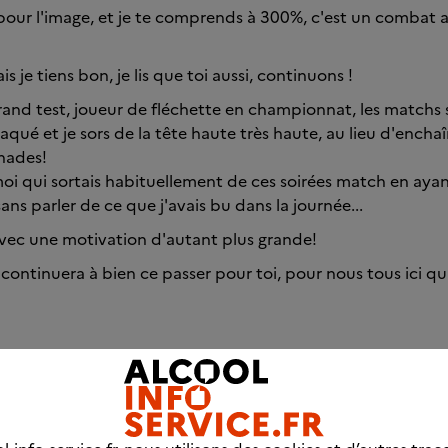
 pour l'image, et je te comprends à 300%, c'est un combat 
s je tiens bon, je lis que toi aussi, continuons !
grand test, joueur de fléchette en championnat, les matchs 
craqué et je sors de la tête haute très haute, au lieu d'enchaî
nades!
oi qui sortais habituellement de ces soirées match en aya
 sans parler de ce que j'avais bu dans la journée...
t avec une motivation d'autant plus grande!
 continuera à bien ce passer pour toi, pour nous tous ici 
0