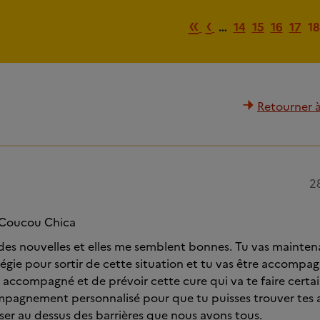
Première pag
Page précé
«
‹
…
14
15
16
17
18
Retourner à 
2
t Coucou Chica
des nouvelles et elles me semblent bonnes. Tu vas mainten
égie pour sortir de cette situation et tu vas être accompagn
e accompagné et de prévoir cette cure qui va te faire cert
mpagnement personnalisé pour que tu puisses trouver tes 
er au dessus des barrières que nous avons tous.