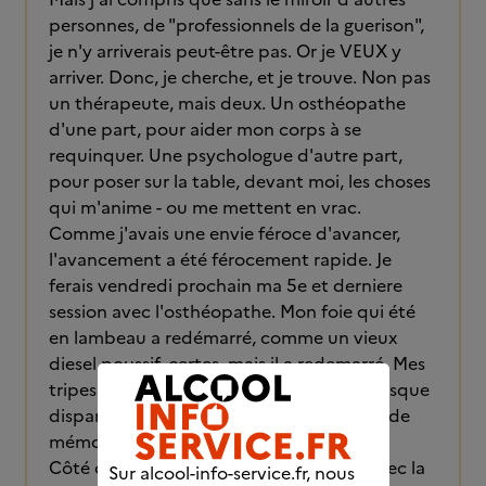
personnes, de "professionnels de la guerison",
je n'y arriverais peut-être pas. Or je VEUX y
arriver. Donc, je cherche, et je trouve. Non pas
un thérapeute, mais deux. Un osthéopathe
d'une part, pour aider mon corps à se
requinquer. Une psychologue d'autre part,
pour poser sur la table, devant moi, les choses
qui m'anime - ou me mettent en vrac.
Comme j'avais une envie féroce d'avancer,
l'avancement a été férocement rapide. Je
ferais vendredi prochain ma 5e et derniere
session avec l'osthéopathe. Mon foie qui été
en lambeau a redémarré, comme un vieux
diesel poussif, certes, mais il a redemarré. Mes
tripes me foutent la paix. La fatigue a presque
disparue. Les tremblements et les pertes de
mémoire aussi.
Côté cervelle, j'en suis à ma 7e session avec la
Sur alcool-info-service.fr, nous