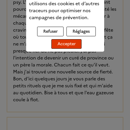
psy. L'horizon se dégage, je sais précisément
utilisons des cookies et d’autres
pourquoi je buvais, et surtout, j'ai démonté les
traceurs pour optimiser nos
mécanismes qui m'ont amené à replonger à
campagnes de prévention.
chaque fois. Je n'ai eu aucun épisode de
craving jusqu'ici. Samedi j'étais dans une fête
Refuser
Réglages
où tout le monde picolait. Non seulement ça
ne m'a pas fait envie. Mais je me suis senti
Accepter
presque fier de ne pas picoler. J'ai pas
l'intention de devenir un curé de province ou
un père la morale. Chacun fait ce qu'il veut.
Mais j'ai trouvé une nouvelle source de fierté.
Bon, d'ici quelques jours je vous parle des
petits rituels que je me suis fixé et qui m'aide
au quotidien. Bise à tous et que l'eau gazeuse
coule à flot.