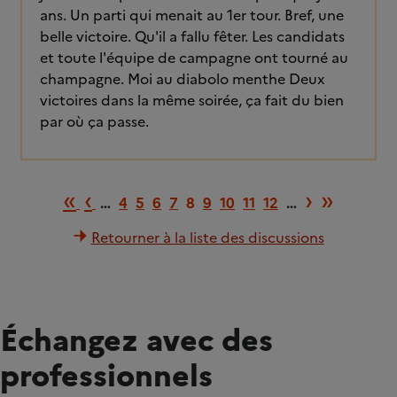
ans. Un parti qui menait au 1er tour. Bref, une
belle victoire. Qu'il a fallu fêter. Les candidats
et toute l'équipe de campagne ont tourné au
champagne. Moi au diabolo menthe Deux
victoires dans la même soirée, ça fait du bien
par où ça passe.
Première page
Page précédente
Page su
Derniè
«
‹
›
»
…
4
5
6
7
8
9
10
11
12
…
Retourner à la liste des discussions
Échangez avec des
professionnels