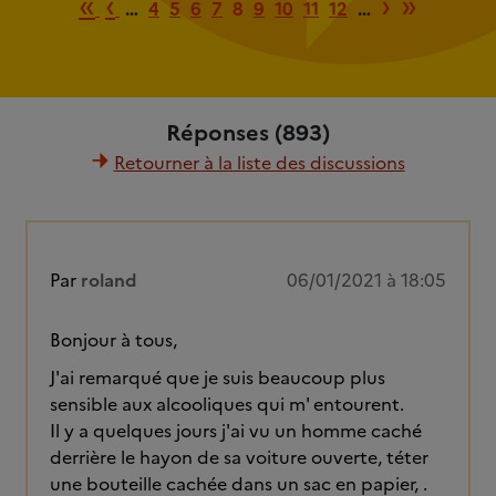
Première page
Page précédente
Page su
Derniè
«
‹
›
»
…
4
5
6
7
8
9
10
11
12
…
Réponses (893)
Retourner à la liste des discussions
Par
roland
06/01/2021 à 18:05
Bonjour à tous,
J'ai remarqué que je suis beaucoup plus
sensible aux alcooliques qui m' entourent.
Il y a quelques jours j'ai vu un homme caché
derrière le hayon de sa voiture ouverte, téter
une bouteille cachée dans un sac en papier, .