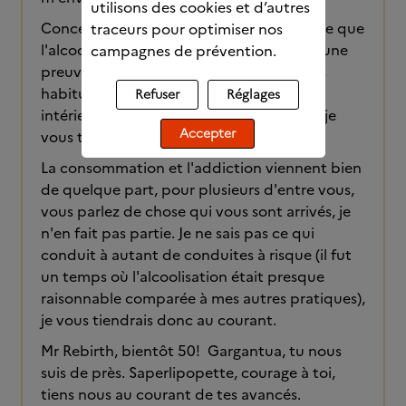
utilisons des cookies et d’autres
Concernant le journal de liberté, pour dire que
traceurs pour optimiser nos
l'alcool est un poids en moins à gérer j'ai une
campagnes de prévention.
preuve: 2kg en un mois sans changer mes
habitude alimentaires. Pour le "voyage
Refuser
Réglages
intérieur" premier rendez vous mercredi, je
Accepter
vous tiendrais au courant.
La consommation et l'addiction viennent bien
de quelque part, pour plusieurs d'entre vous,
vous parlez de chose qui vous sont arrivés, je
n'en fait pas partie. Je ne sais pas ce qui
conduit à autant de conduites à risque (il fut
un temps où l'alcoolisation était presque
raisonnable comparée à mes autres pratiques),
je vous tiendrais donc au courant.
Mr Rebirth, bientôt 50! Gargantua, tu nous
suis de près. Saperlipopette, courage à toi,
tiens nous au courant de tes avancés.