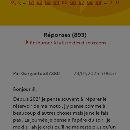
Première page
Page précédente
Page 
Der
«
‹
›
»
…
61
62
63
64
65
66
67
68
69
…
Réponses (893)
Retourner à la liste des discussions
Par
Gargantua37380
28/01/2025 à 06:57
Bonjour ✌️,
Depuis 2021 je pense souvent à réparer le
réservoir de ma moto , j'y pense comme à
beaucoup d'autres choses mais je ne le fais
pas . La journée je pense à l'apéro du soir , je
me dis " ah je crois qu'il ne me reste plus qu'un