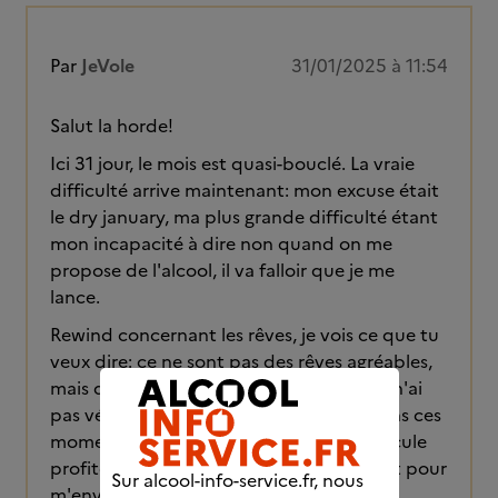
Par
JeVole
31/01/2025 à 11:54
Salut la horde!
Ici 31 jour, le mois est quasi-bouclé. La vraie
difficulté arrive maintenant: mon excuse était
le dry january, ma plus grande difficulté étant
mon incapacité à dire non quand on me
propose de l'alcool, il va falloir que je me
lance.
Rewind concernant les rêves, je vois ce que tu
veux dire: ce ne sont pas des rêves agréables,
mais déstabilisant. Comme je le disais je n'ai
pas vécu d'épisodes de craving, mais dans ces
moments là, j'ai l'impression que la molécule
profite que mon cerveau soit inconscient pour
Sur alcool-info-service.fr, nous
m'envoyer des signaux forts...