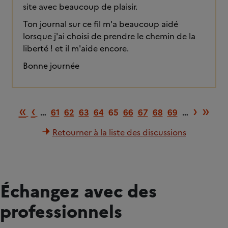
site avec beaucoup de plaisir.
Ton journal sur ce fil m'a beaucoup aidé
lorsque j'ai choisi de prendre le chemin de la
liberté ! et il m'aide encore.
Bonne journée
Première page
Page précédente
Page 
Der
«
‹
›
»
…
61
62
63
64
65
66
67
68
69
…
Retourner à la liste des discussions
Échangez avec des
professionnels