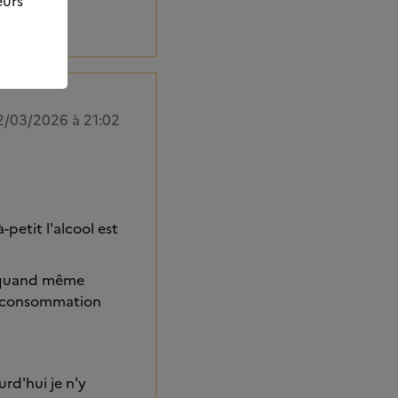
eurs
2/03/2026 à 21:02
petit l'alcool est
s quand même
de consommation
urd'hui je n'y