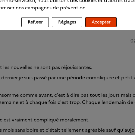
l-info-service.fr, nous utilisons des cookies et d’autres trac
imiser nos campagnes de prévention.
Refuser
Réglages
Accepter
0
 les nouvelles ne sont pas réjouissantes.
dernier je suis passé par une période compliquée et petit-à-
onsomme comme avant, c'est à dire pas tout les jours mai
r semaine et à chaque fois c'est trop. Chaque lendemain 
, c'est vraiment compliqué moralement.
rs mois sans boire et c'était tellement agréable sauf qu'aujo