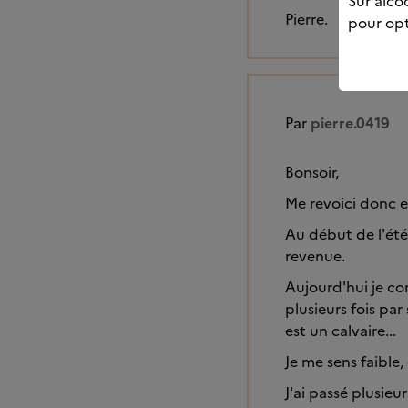
Sur alcoo
Pierre.
pour opt
Par
pierre.0419
Bonsoir,
Me revoici donc et
Au début de l'été 
revenue.
Aujourd'hui je c
plusieurs fois pa
est un calvaire...
Je me sens faible
J'ai passé plusieu