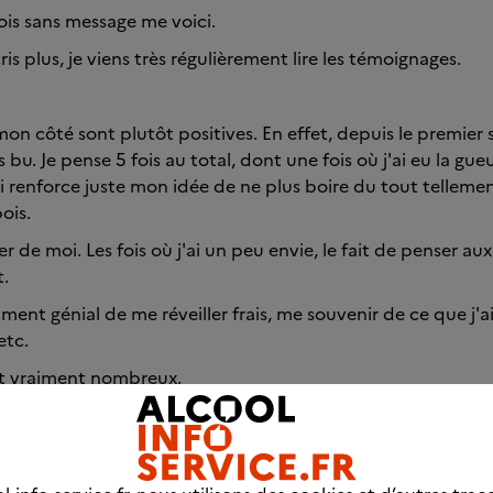
is sans message me voici.
ris plus, je viens très régulièrement lire les témoignages.
mon côté sont plutôt positives. En effet, depuis le premier 
s bu. Je pense 5 fois au total, dont une fois où j'ai eu la gue
 renforce juste mon idée de ne plus boire du tout telleme
ois.
er de moi. Les fois où j'ai un peu envie, le fait de penser aux
t.
iment génial de me réveiller frais, me souvenir de ce que j'ai
etc.
nt vraiment nombreux.
 toutes et tous du courage. Ne pas boire fait peur, mais c'e