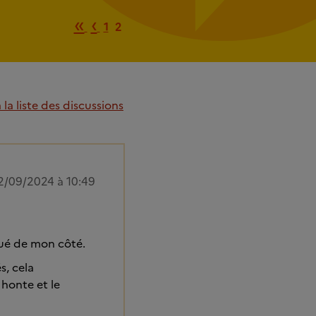
Première page
Page précédente
«
‹
1
2
la liste des discussions
2/09/2024 à 10:49
lué de mon côté.
s, cela
 honte et le