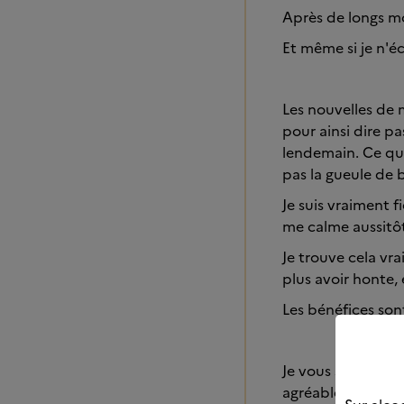
Après de longs mo
Et même si je n'éc
Les nouvelles de 
pour ainsi dire pa
lendemain. Ce qui
pas la gueule de b
Je suis vraiment fi
me calme aussitô
Je trouve cela vra
plus avoir honte, 
Les bénéfices so
Je vous souhaite à
agréable.