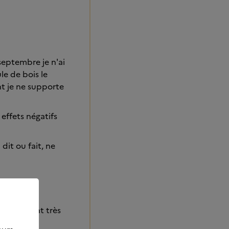
septembre je n'ai
ule de bois le
nt je ne supporte
 effets négatifs
 dit ou fait, ne
st vraiment très