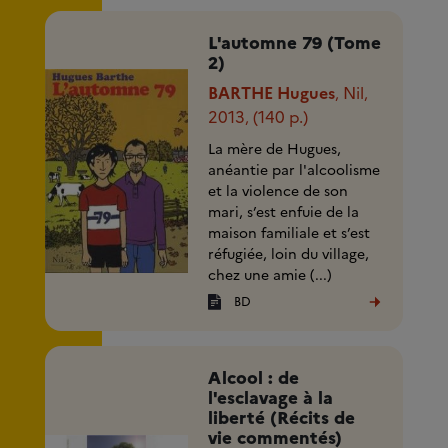
L'automne 79 (Tome
2)
BARTHE Hugues
Nil
,
,
2013
(140 p.)
,
La mère de Hugues,
anéantie par l'alcoolisme
et la violence de son
mari, s’est enfuie de la
maison familiale et s’est
réfugiée, loin du village,
chez une amie (...)
BD
Alcool : de
l'esclavage à la
liberté (Récits de
vie commentés)