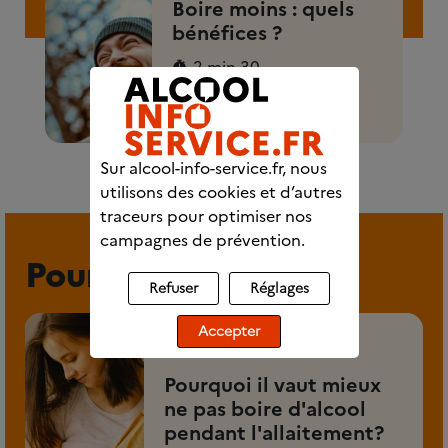
Boire moins : quels
bénéfices ?
2 min 30
Découvrez l'article
Sur alcool-info-service.fr, nous
utilisons des cookies et d’autres
traceurs pour optimiser nos
campagnes de prévention.
Pour aller plus loin
Refuser
Réglages
Accepter
ARTICLE
Pourquoi il vaut mieux
ne pas boire d'alcool
pendant l'allaitement?