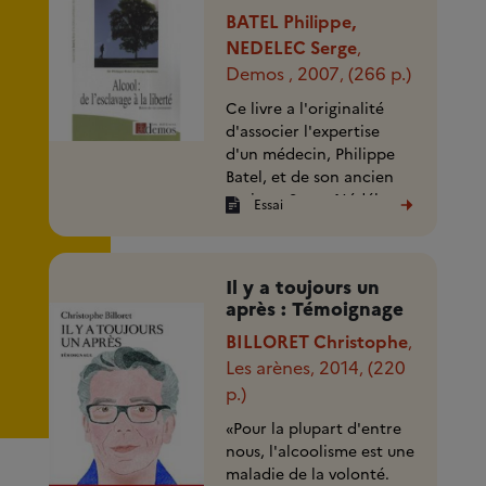
BATEL Philippe,
NEDELEC Serge
,
Demos
2007
(266 p.)
,
,
Ce livre a l'originalité
d'associer l'expertise
d'un médecin, Philippe
Batel, et de son ancien
patient, Serge Nédélec.
Essai
Sombre, émouvant, voire
tragique, mais (...)
Il y a toujours un
après : Témoignage
BILLORET Christophe
,
Les arènes
2014
(220
,
,
p.)
«Pour la plupart d'entre
nous, l'alcoolisme est une
maladie de la volonté.