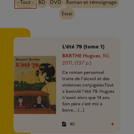
- Tout -
BD
DVD
Roman et témoignage
Essai
L'été 79 (tome 1)
BARTHE Hugues
Nil
,
,
2011
(137 p.)
,
Ce roman personnel
traite de l'alcool et des
violences conjugales.Tout
a basculé l'été 79. Hugues
n'avait alors que 14 ans.
Son père s'est mis à
boire... (...)
BD