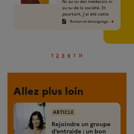
Ni au vu des médecins ni
au su de la société. Et
pourtant, j'ai été cette
femme... " Les trois
Roman et témoignage
caractéristiques (...)
Page suivante
Dernière pag
›
»
1
2
3
4
Allez plus loin
ARTICLE
Rejoindre un groupe
d'entraide : un bon