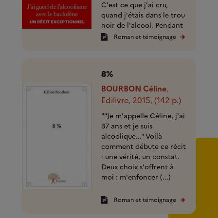
C'est ce que j'ai cru,
quand j'étais dans le trou
noir de l'alcool. Pendant
quatre (...)
Roman et témoignage
8%
BOURBON Céline
,
Edilivre
2015
(142 p.)
,
,
""Je m'appelle Céline, j'ai
37 ans et je suis
alcoolique..." Voilà
comment débute ce récit
: une vérité, un constat.
Deux choix s'offrent à
moi : m'enfoncer (...)
Roman et témoignage