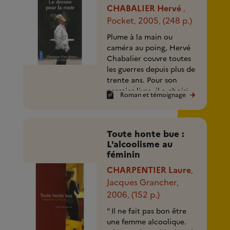
CHABALIER Hervé
,
Pocket
2005
(248 p.)
,
,
Plume à la main ou
caméra au poing, Hervé
Chabalier couvre toutes
les guerres depuis plus de
trente ans. Pour son
premier livre, il a choisi
Roman et témoignage
de raconter la (...)
Toute honte bue :
L'alcoolisme au
féminin
CHARPENTIER Laure
,
Jacques Grancher
,
2006
(152 p.)
,
" Il ne fait pas bon être
une femme alcoolique.