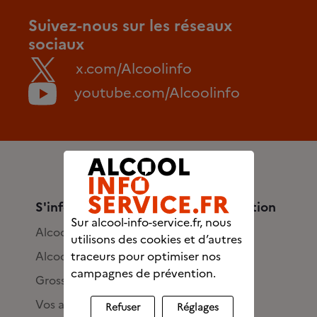
Suivez-nous sur les réseaux
sociaux
x.com/Alcoolinfo
youtube.com/Alcoolinfo
S'informer et évaluer sa consommation
Sur alcool-info-service.fr, nous
Alcool : où en êtes-vous ?
utilisons des cookies et d’autres
traceurs pour optimiser nos
Alcool et fêtes
campagnes de prévention.
Grossesse et allaitement
Vos ados et l'alcool
Refuser
Réglages