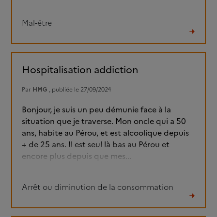
Mal-être
Lire
le
fil
Hospitalisation addiction
Par
HMG
, publiée le 27/09/2024
Bonjour, je suis un peu démunie face à la
situation que je traverse. Mon oncle qui a 50
ans, habite au Pérou, et est alcoolique depuis
+ de 25 ans. Il est seul là bas au Pérou et
encore plus depuis que mes...
Arrêt ou diminution de la consommation
Lire
le