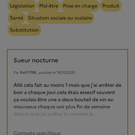
Législation
Mal-être
Prise en charge
Produit
Santé
Situation sociale ou scolaire
Substitution
Sueur nocturne
Par
Kel17795
, publiée le 16/10/2024
Allô cela fait au moins 1 mois que j'ai arrêter de
boir a chaque jour..cela étais essecif souvent
ça voulais être une a deux bouteil de vin ou
mousseux chaque soir plus fin de semaine
depuis que jai arrêter la semaine je...
Contexte spécifique