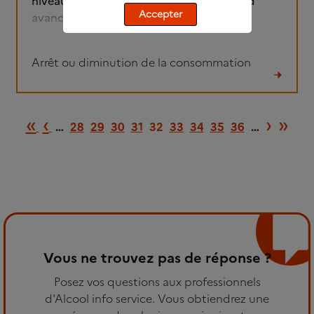
niveau de mon foyer. Que faire??? Merci d
Accepter
avance.
Arrêt ou diminution de la consommation
Lire
le
Première page
Page précédente
Page 
Der
«
‹
›
»
fil
…
28
29
30
31
32
33
34
35
36
…
Vous ne trouvez pas de réponse ?
Posez vos questions aux professionnels
d'Alcool info service. Vous obtiendrez une