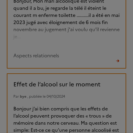
Bonjour, Mon mari alcoolique est violent
quand il a bu, je regarde la télé il éteint le
courant m enferme toilette ..........il a été en mai
2023 jugé avec éloignement de 6 mois fin
novembre au jugement j'ai voulu qu'il revienne
je...
Aspects relationnels
Lire
le
fil
Effet de l’alcool sur le moment
Par
bye
, publiée le 04/10/2024
Bonjour j’ai bien compris que les effets de
l’alcool peuvent provoquer des « trous » de
mémoire dans notre cerveau. Ma question est
simple: Est-ce ce qu’une personne alcoolisé est