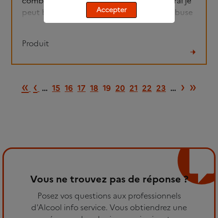
combien de temps après avoir pris l’esperal je
Accepter
peut boire un verre sans avoir l’effet antabuse
Produit
Lire
le
Première page
Page précédente
Page 
Dern
«
‹
›
»
fil
…
15
16
17
18
19
20
21
22
23
…
Vous ne trouvez pas de réponse ?
Posez vos questions aux professionnels
d'Alcool info service. Vous obtiendrez une