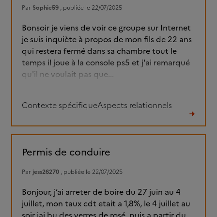
Par
Sophie59
, publiée le 22/07/2025
Bonsoir je viens de voir ce groupe sur Internet
je suis inquiète à propos de mon fils de 22 ans
qui restera fermé dans sa chambre tout le
temps il joue à la console ps5 et j'ai remarqué
qu'il ne voulait pas que...
Contexte spécifique
Aspects relationnels
Lire
le
fil
Permis de conduire
Par
jess26270
, publiée le 22/07/2025
Bonjour, j’ai arreter de boire du 27 juin au 4
juillet, mon taux cdt etait a 1,8%, le 4 juillet au
soir jai bu des verres de rosé, puis a partir du